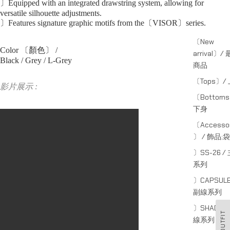
〕Equipped with an integrated drawstring system, allowing for
versatile silhouette adjustments.
〕Features signature graphic motifs from the〔VISOR〕series.
〔New
Color 〔顏色〕 /
arrival〕/
Black / Grey / L-Grey
商品
〔Tops〕/
影片展示 :
〔Bottom
下身
〔Accessor
〕 / 飾品;袋
〕SS-26 /
系列
〕CAPSULE
副線系列
〕SHADE /
OUTFIT
線系列