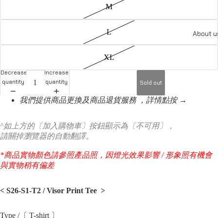
M
L
About u
XL
Decrease
Increase
quantity
quantity
Sold out
我們提供商品更換及商品退貨服務 ，詳情點按 →
^如上方的〔加入購物車〕按鈕顯示為〔不可用〕，
請關掉瀏覽器的自動翻譯。
*商品實物顏色請參照產品照，因燈光效果影響 / 形象照有機會
與實物稍有偏差
< S26-S1-T2 / Visor Print Tee
>
Type /〔 T-shirt 〕