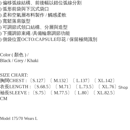
) 偏移弧線結構、前後幅以錯位弧線分割
) 弧形前袋與下沉式袋口
) 柔和空氣層布料製作 / 觸感柔軟
) 寬鬆落肩版型
) 可調節式領口結構、分層與造型
) 下擺調節束繩 /具備輪廓調節功能
) 側袋位置OCTO:CAPSULE印花 / 保留極簡識別
Color ( 顏色 ) /
Black / Grey / Khaki
SIZE CHART:
胸闊CHEST : 〔S.127〕〔 M.132〕〔 L.137〕〔 XL.142〕
衣長LENGTH : 〔S.68.5〕〔 M.71〕〔 L.73.5〕〔 XL.76〕
Shop
袖長SLEEVE : 〔S.75〕〔 M.77.5〕〔 L.80〕〔 XL.82.5〕
CM
Model 175/70 Wears L