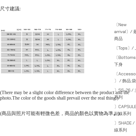
尺寸建議:
〔New
arrival〕/
商品
〔Tops〕/
〔Bottom
下身
〔Accessor
〕 / 飾品;袋
〕SS-26 /
(There may be a slight color difference between the product and the
系列
photo.The color of the goods shall prevail over the real thing.)
〕CAPSULE
(商品與照片可能有輕微色差，商品的顏色以實物為準
。
)
副線系列
〕SHADE /
線系列