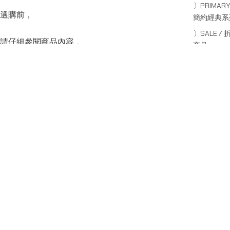
〕PRIMARY
選購前，
簡約經典系
〕SALE / 
請仔細參閱商品內容，
商品
並閱讀商品退換守則，
可點按上方的”Shipping and return policy”查閱。
SERIES
系列
Capsule Series
主線系列