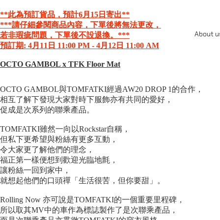
**此為預訂貨品，預計6月15日寄出
**
***請仔細參閱商品內容，下單後將無法更改，
About u
若非瑕疵問題，
下單後不設退換。***
預訂期: 4月11日 11:00 PM - 4月12日 11:00 AM
OCTO GAMBOL x TFK Floor Mat
OCTO GAMBOL與TOMFATKI經過AW20 DROP 1的合作，
相互了解下發現大家對時下服飾亦有共同的愛好，
促成是次系列的聯乘產品。⁠
TOMFATKI雖然一向以Rockstar自稱，
但私下更希望與粉絲有更多互動，
令大家更了解他們的理念，
福正第一樣便想到歡迎光臨地氈，
讓粉絲一回到家中，
就想起他們的口頭禪「生活很苦，但你要甜」。⁠
Rolling Now 亦可說是TOMFATKI的一個重要里程碑，
所以取其MV中的車作為標誌製作了是次聯乘產品，