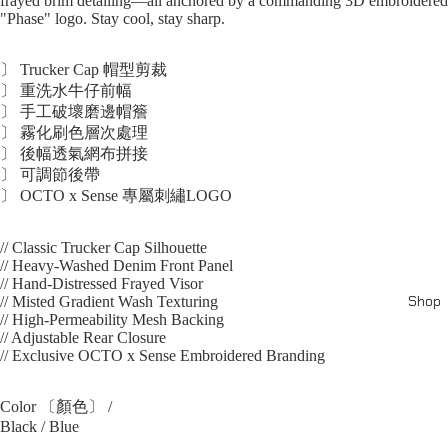
frayed brim detailing—all anchored by a commanding 3D embroidered
"Phase" logo. Stay cool, stay sharp.
〕 Trucker Cap 帽型剪裁
〕 重洗水牛仔前幅
〕 手工破壞磨邊帽簷
〕 霧化刷色層次處理
〕 後幅透氣網布拼接
〕 可調節後帶
〕 OCTO x Sense 專屬刺繡LOGO
// Classic Trucker Cap Silhouette
// Heavy-Washed Denim Front Panel
// Hand-Distressed Frayed Visor
Shop
// Misted Gradient Wash Texturing
// High-Permeability Mesh Backing
// Adjustable Rear Closure
// Exclusive OCTO x Sense Embroidered Branding
Color 〔顏色〕 /
Black / Blue