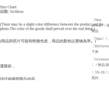
Size Chart:
頭圍: 54-60cm
〔New
(There may be a slight color difference between the product and the
arrival〕/
photo.The color of the goods shall prevail over the real thing.)
商品
〔Tops〕/
(商品與照片可能有輕微色差，商品的顏色以實物為準
。
)
〔Bottom
下身
〔Accessor
〕 / 飾品;袋
選購前，
〕SS-26 /
系列
請仔細參閱商品內容，
〕CAPSULE
副線系列
並閱讀商品退換守則，
〕SHADE /
線系列
可點按上方的”Shipping and return policy”查閱。