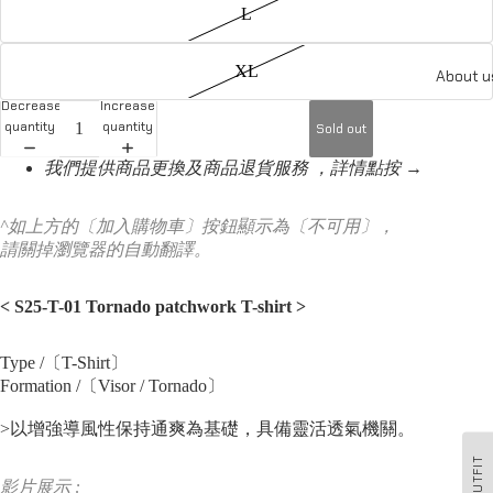
L
XL
About u
Decrease
Increase
quantity
quantity
Sold out
我們提供商品更換及商品退貨服務 ，詳情點按 →
^如上方的〔加入購物車〕按鈕顯示為〔不可用〕，
請關掉瀏覽器的自動翻譯。
<
S25-T-01 Tornado patchwork T-shirt
>
Type /〔T-Shirt〕
Formation /〔Visor / Tornado〕
>以增強導風性保持通爽為基礎，具備靈活透氣機關。
OUTFIT
影片展示 :