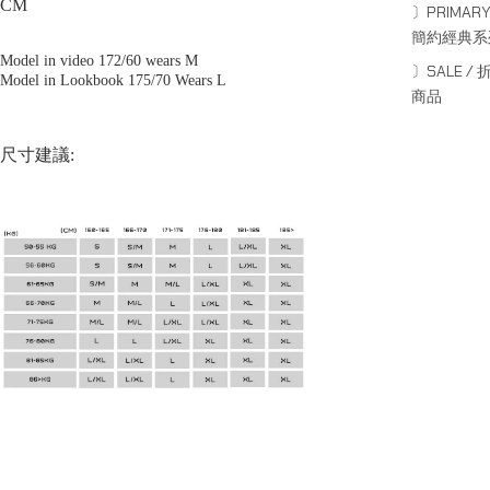
CM
〕PRIMARY
簡約經典系
Model in video 172/60 wears M
〕SALE / 
Model in Lookbook 175/70 Wears L
商品
尺寸建議: