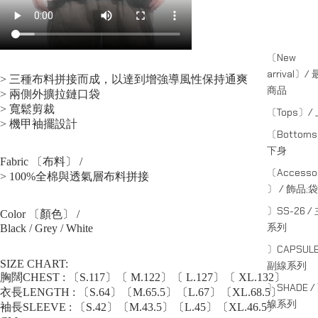
〔New
arrival〕/
> 三種布料拼接而成，以達到增強導風性保持通爽
商品
> 兩側外擴拉鏈口袋
> 寬鬆剪裁
〔Tops〕/
> 機甲袖擺設計
〔Bottom
下身
Fabric 〔布料〕 /
〔Accessor
> 100%全棉與透氣層布料拼接
〕 / 飾品;袋
〕SS-26 /
Color 〔顏色〕 /
系列
Black / Grey / White
〕CAPSULE
SIZE CHART:
副線系列
胸闊CHEST : 〔S.117〕〔 M.122〕〔 L.127〕〔 XL.132〕
〕SHADE /
衣長LENGTH : 〔S.64〕〔M.65.5〕〔L.67〕〔XL.68.5〕
線系列
袖長SLEEVE : 〔S.42〕〔M.43.5〕〔L.45〕〔XL.46.5〕