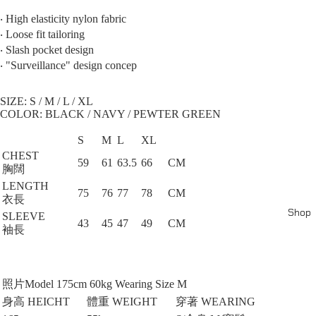
‧ High elasticity nylon fabric
‧ Loose fit tailoring
‧ Slash pocket design
‧ "Surveillance" design concep
SIZE: S / M / L / XL
COLOR: BLACK / NAVY / PEWTER GREEN
S
M
L
XL
CHEST
59
61
63.5
66
CM
胸闊
LENGTH
75
76
77
78
CM
衣長
Shop
SLEEVE
43
45
47
49
CM
袖長
照片Model 175cm 60kg Wearing Size M
身高 HEICHT
體重 WEIGHT
穿著 WEARING