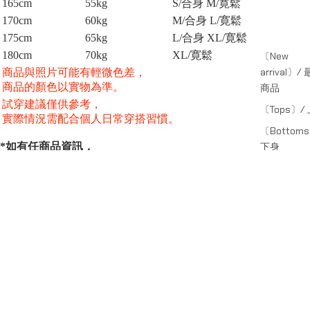
165cm
55kg
S/合身 M/寛鬆
170cm
60kg
M/合身 L/寛鬆
175cm
65kg
L/合身 XL/寛鬆
180cm
70kg
XL/寛鬆
〔New
arrival〕/
商品與照片可能有輕微色差，
商品的顏色以實物為準。
商品
試穿建議僅供參考，
〔Tops〕/
實際情況需配合個人日常穿搭習慣。
〔Bottom
*如有任商品資訊，
下身
服務或其他疑問請聯絡線上客服：
〔Accessor
〕 / 飾品;袋
*For more information about our products and services,
〕SS-26 /
or other inquiries, please contact online customer service.
系列
www.instagram.com/octo_gambol/
SERIES
〕CAPSULE
系列
副線系列
Capsule Series
主線系列
〕SHADE /
線系列