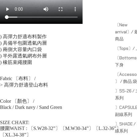
〔New
arrival〕/
) 高彈力舒適布料製作
商品
) 具備半包圍透氣內層
〔Tops〕/
) 兩側大容量內口袋
) 半外露透氣網布外層
〔Bottom
) 橡筋束繩腰圍
下身
〔Accessor
Fabric 〔布料〕 /
〕 / 飾品;袋
> 高彈力舒適登山布料
〕SS-26 /
系列
Color 〔顏色〕 /
Black / Dark navy / Sand Green
〕CAPSULE
副線系列
SIZE CHART:
〕SHADE /
腰圍WAIST : 〔S.W28-32”〕〔M.W30-34”〕〔L.32-36”〕
線系列
〔XL.34-38”〕