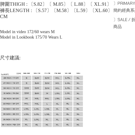
〕PRIMARY
脾圍THIGH : 〔S.82〕〔 M.85〕〔 L.88〕〔 XL.91〕
簡約經典系
褲長LENGTH : 〔S.57〕〔M.58〕〔L.59〕〔XL.60〕
CM
〕SALE / 
商品
Model in video 172/60 wears M
Model in Lookbook 175/70 Wears L
尺寸建議: