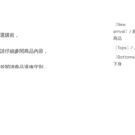
〔New
arrival〕/
選購前，
商品
〔Tops〕/
請仔細參閱商品內容，
〔Bottom
下身
並閱讀商品退換守則，
〔Accessor
〕 / 飾品;袋
下單後將不設更改訂單商品及「不設退款」，
〕SS-26 /
系列
可按上方的”Shipping and return policy”查閱。
SERIES
〕CAPSULE
系列
副線系列
Capsule Series
主線系列
〕SHADE /
線系列