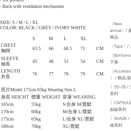
‧ Back with ventilation mechanism
SIZE: S / M / L / XL⁠
〔New
COLOR: BLACK / GREY / IVORY WHITE
arrival〕/
商品
S
M
L
XL
CHEST
〔Tops〕/
63.5
66
68.5
71
CM
胸闊
〔Bottom
SLEEVE
45
48
51
54
CM
下身
袖長
〔Accessor
LENGTH
76
77
78
79
CM
衣長
〕 / 飾品;袋
〕SS-26 /
照片Model 175cm 65kg Wearing Size L
系列
身高 HEICHT
體重 WEIGHT
穿著 WEARING
〕CAPSULE
165cm
55kg
S/合身 M/寛鬆
副線系列
170cm
60kg
M/合身 L/寛鬆
〕SHADE /
175cm
65kg
L/合身 XL/寛鬆
線系列
180cm
70kg
XL/
寛鬆