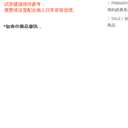
〕PRIMARY
試穿建議僅供參考，
簡約經典系
實際情況需配合個人日常穿搭習慣。
〕SALE / 
商品
*如有任商品資訊，
服務或其他疑問請聯絡線上客服：
*For more information about our products and services,
or other inquiries, please contact online customer service.
www.instagram.com/octo_gambol/
SERIES
系列
Capsule Series
主線系列