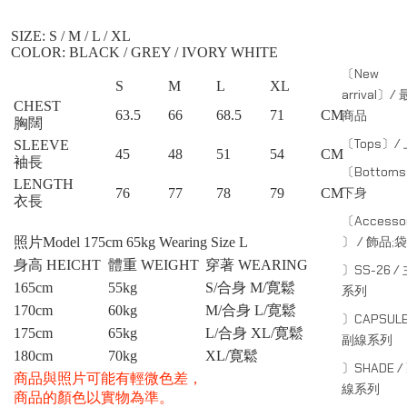
SIZE: S / M / L / XL⁠
COLOR: BLACK / GREY / IVORY WHITE
〔New
S
M
L
XL
arrival〕/
CHEST
商品
63.5
66
68.5
71
CM
胸闊
〔Tops〕/
SLEEVE
45
48
51
54
CM
袖長
〔Bottom
LENGTH
下身
76
77
78
79
CM
衣長
〔Accessor
〕 / 飾品;袋
照片Model 175cm 65kg Wearing Size L
身高 HEICHT
體重 WEIGHT
穿著 WEARING
〕SS-26 /
165cm
55kg
S/合身 M/寛鬆
系列
170cm
60kg
M/合身 L/寛鬆
〕CAPSULE
175cm
65kg
L/合身 XL/寛鬆
副線系列
180cm
70kg
XL/
寛鬆
〕SHADE /
商品與照片可能有輕微色差，
線系列
商品的顏色以實物為準。