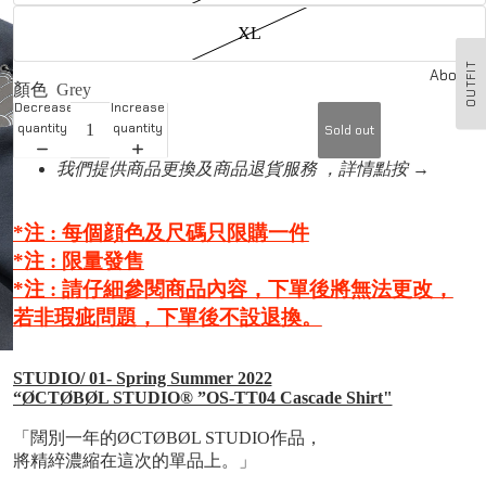
XL
OUTFIT
About u
顏色
Grey
Decrease
Increase
quantity
quantity
Sold out
我們提供商品更換及商品退貨服務 ，詳情點按 →
*注 : 每個顔色及尺碼只限購一件
*注 :
限量發售
*注 :
請仔細參閱商品內容，下單後將無法更改，
若非瑕疵問題，下單後不設退換。
STUDIO/ 01- Spring Summer 2022
“ØCTØBØL STUDIO®️ ”OS-TT04 Cascade Shirt"
「闊別一年的ØCTØBØL STUDIO作品，
將精綷濃縮在這次的單品上。」