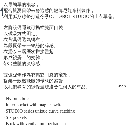
以最簡單的概念，
配合於夏日帶來舒適感的輕薄尼龍布料製作，
利用弧形線條打造今季ØCTØBØL STUDIO的上衣單品。
左胸設備隱藏可揭式雙面口袋，
以磁吸方式固定。
衣背具備透氣網布，
為嚴夏帶來一絲絲的涼感。
衣擺以三層層次拼接疊起，
形成視覺上的交雜，
帶出整體的流線感。
雙弧線條作為衣擺雙口袋的襯托，
捨棄一般機能服飾帶來的累贅，
Shop
以我們獨有的線條呈現適合任何人的單品。
‧ Nylon fabric
‧ Inner pocket with magnet switch
‧ STUDIO series unique curve stitching
‧ Six pockets
‧ Back with ventilation mechanism