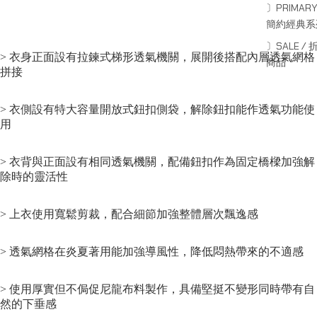
〕PRIMARY
簡約經典系
〕SALE / 
> 衣身正面設有拉鍊式梯形透氣機關，展開後搭配內層透氣網格
商品
拼接
> 衣側設有特大容量開放式鈕扣側袋，解除鈕扣能作透氣功能使
用
> 衣背與正面設有相同透氣機關，配備鈕扣作為固定橋樑加強解
除時的靈活性
> 上衣使用寬鬆剪裁，配合細節加強整體層次飄逸感
> 透氣網格在炎夏著用能加強導風性，降低悶熱帶來的不適感
> 使用厚實但不侷促尼龍布料製作，具備堅挺不變形同時帶有自
然的下垂感