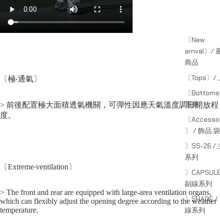
〔New
arrival〕/
商品
〔Tops〕/
〔極‧通氣〕
〔Bottom
下身
> 前後配置極大面積透氣機關，可彈性因應天氣溫度調節開放程
度。
〔Accessor
〕 / 飾品;袋
〕SS-26 /
系列
〔Extreme‧ventilation〕
〕CAPSULE
副線系列
> The front and rear are equipped with large-area ventilation organs,
〕SHADE /
which can flexibly adjust the opening degree according to the weather
線系列
temperature.