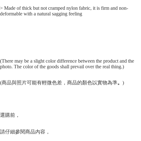
> Made of thick but not cramped nylon fabric, it is firm and non-
deformable with a natural sagging feeling
(There may be a slight color difference between the product and the
photo. The color of the goods shall prevail over the real thing.)
(商品與照片可能有輕微色差，商品的顏色以實物為準
。
)
選購前，
請仔細參閱商品內容，