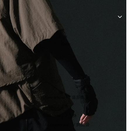
Shop
〔New arrival〕/ 最新商品
〔Tops〕/ 上衣
〔Bottoms〕/ 下身
〔Accessories〕 / 飾品;袋