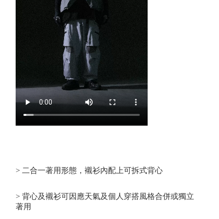
> 二合一著用形態，襯衫內配上可拆式背心
> 背心及襯衫可因應天氣及個人穿搭風格合併或獨立
著用