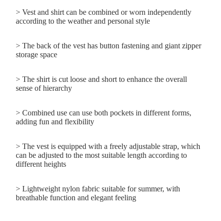
> Vest and shirt can be combined or worn independently
according to the weather and personal style
> The back of the vest has button fastening and giant zipper
storage space
> The shirt is cut loose and short to enhance the overall
sense of hierarchy
> Combined use can use both pockets in different forms,
adding fun and flexibility
> The vest is equipped with a freely adjustable strap, which
can be adjusted to the most suitable length according to
different heights
> Lightweight nylon fabric suitable for summer, with
breathable function and elegant feeling