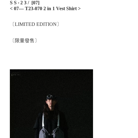
S S ‧ 2 3 / [07]
< 07— T23-070 2 in 1 Vest Shirt
>
〔LIMITED EDITION〕
〔限量發售〕