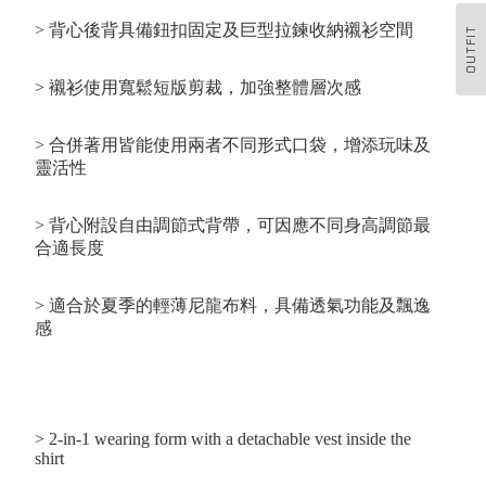
> 背心後背具備鈕扣固定及巨型拉鍊收納襯衫空間
OUTFIT
> 襯衫使用寬鬆短版剪裁，加強整體層次感
> 合併著用皆能使用兩者不同形式口袋，增添玩味及
靈活性
> 背心附設自由調節式背帶，可因應不同身高調節最
合適長度
> 適合於夏季的輕薄尼龍布料，具備透氣功能及飄逸
感
> 2-in-1 wearing form with a detachable vest inside the
shirt