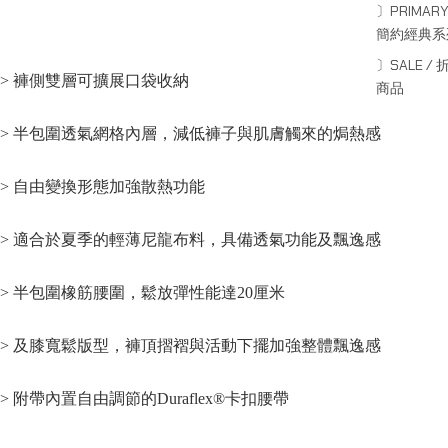
〕PRIMARY
簡約經典系
〕SALE / 
> 褲側雙層可擴展口袋收納
商品
> 半包圍透氣網格內層，減低褲子與肌膚觸來的焗熱感
> 自由變換形態加強散熱功能
> 適合於夏季的輕薄尼龍布料，具備透氣功能及飄逸感
> 半包圍橡筋腰圍，鬆放彈性能達20厘米
> 及膝寬鬆版型，褲頂摺褶與活動下擺加強整體飄逸感
> 附帶內置自由調節的Duraflex®卡扣腰帶