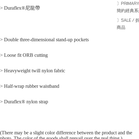
〕PRIMARY
> Duraflex®尼龍帶
簡約經典系
〕SALE / 
商品
> Double three-dimensional stand-up pockets
> Loose fit ORB cutting
> Heavyweight twill nylon fabric
> Half-wrap rubber waistband
> Duraflex® nylon strap
(There may be a slight color difference between the product and the
photo. The color of the goods shall prevail over the real thing.)