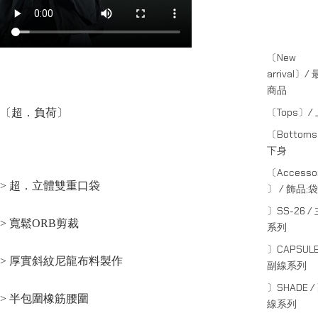
〔New
arrival〕/
商品
〔Tops〕/
〔超．負荷〕
〔Bottom
下身
〔Accessor
> 超．立體雙重口袋
〕 / 飾品;袋
〕SS-26 /
> 寬鬆ORB剪裁
系列
〕CAPSULE
> 厚實斜紋尼龍布料製作
副線系列
〕SHADE /
> 半包圍橡筋腰圍
線系列