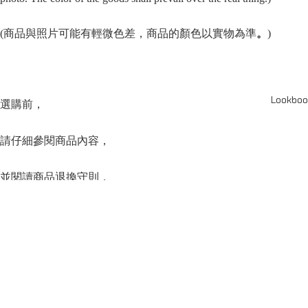
(商品與照片可能有輕微色差，商品的顏色以實物為準
。
)
Lookboo
選購前，
請仔細參閱商品內容，
並閱讀商品退換守則，
下單後將不設更改訂單商品及「不設退款」，
可按上方的”Shipping and return policy”查閱。
SERIES
系列
Capsule Series
主線系列