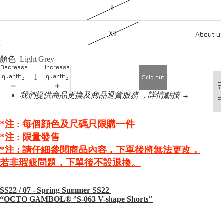
L
XL
About u
顏色
Light Grey
Decrease
Increase
quantity
quantity
Sold out
OUTF
我們提供商品更換及商品退貨服務 ，詳情點按 →
*注 : 每個顔色及尺碼只限購一件
*注 :
限量發售
*注 :
請仔細參閱商品內容，下單後將無法更改，
若非瑕疵問題，下單後不設退換。
SS22 / 07⁠ - Spring Summer SS22
“OCTO GAMBOL®️ ”S-063 V-shape Shorts"