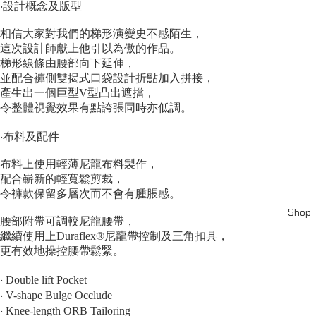
‧設計概念及版型
相信大家對我們的梯形演變史不感陌生，
這次設計師獻上他引以為傲的作品。
梯形線條由腰部向下延伸，
並配合褲側雙揭式口袋設計折點加入拼接，
產生出一個巨型V型凸出遮擋，
令整體視覺效果有點誇張同時亦低調。
‧布料及配件
布料上使用輕薄尼龍布料製作，
配合嶄新的輕寬鬆剪裁，
令褲款保留多層次而不會有腫脹感。
Shop
腰部附帶可調較尼龍腰帶，
繼續使用上Duraflex®尼龍帶控制及三角扣具，
更有效地操控腰帶鬆緊。
‧ Double lift Pocket
‧ V-shape Bulge Occlude
‧ Knee-length ORB Tailoring