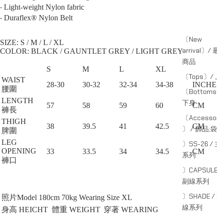
‧ Light-weight Nylon fabric
‧ Duraflex®️ Nylon Belt
〔New
SIZE: S / M / L / XL⁠
arrival〕/
COLOR: BLACK / GAUNTLET GREY / LIGHT GREY
商品
S
M
L
XL
〔Tops〕/
WAIST
28-30
30-32
32-34
34-38
INCHE
腰圍
〔Bottom
LENGTH
下身
57
58
59
60
CM
褲長
〔Accessor
THIGH
38
39.5
41
42.5
CM
〕 / 飾品;袋
脾圍
LEG
〕SS-26 /
OPENING
33
33.5
34
34.5
CM
系列
褲口
〕CAPSULE
副線系列
〕SHADE /
照片Model 180cm 70kg Wearing Size XL
線系列
身高 HEICHT
體重 WEIGHT
穿著 WEARING