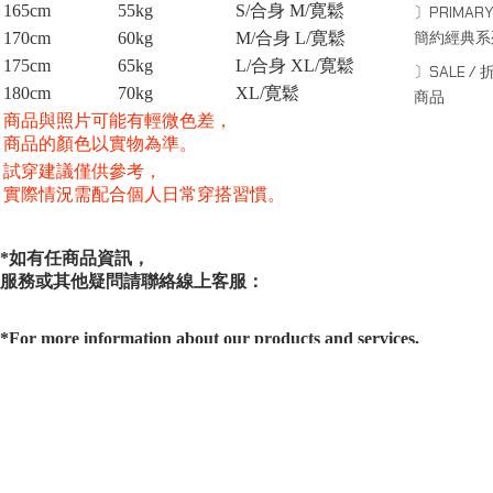
165cm
55kg
S/合身 M/寛鬆
〕PRIMARY
簡約經典系
170cm
60kg
M/合身 L/寛鬆
175cm
65kg
L/合身 XL/寛鬆
〕SALE / 
180cm
70kg
XL/
寛鬆
商品
商品與照片可能有輕微色差，
商品的顏色以實物為準。
試穿建議僅供參考，
實際情況需配合個人日常穿搭習慣。
*如有任商品資訊，
服務或其他疑問請聯絡線上客服：
*For more information about our products and services,
or other inquiries, please contact online customer service.
www.instagram.com/octo_gambol/
SERIES
系列
Capsule Series
主線系列