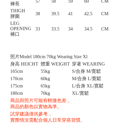
57
58
59
60
CM
褲長
THIGH
38
39.5
41
42.5
CM
脾圍
LEG
OPENING
33
33.5
34
34.5
CM
褲口
照片Model 180cm 70kg Wearing Size Xl
身高 HEICHT
體重 WEIGHT
穿著 WEARING
165cm
55kg
S/合身 M/寛鬆
170cm
60kg
M/合身 L/寛鬆
175cm
65kg
L/合身 XL/寛鬆
180cm
70kg
XL/
寛鬆
商品與照片可能有輕微色差，
商品的顏色以實物為準。
試穿建議僅供參考，
實際情況需配合個人日常穿搭習慣。