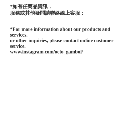
*如有任商品資訊，
服務或其他疑問請聯絡線上客服：
*For more information about our products and
services,
or other inquiries, please contact online customer
service.
www.instagram.com/octo_gambol/
 Series