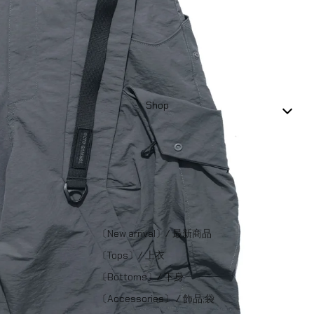
Shop
〔New arrival〕/ 最新商品
〔Tops〕/ 上衣
〔Bottoms〕/ 下身
〔Accessories〕 / 飾品;袋