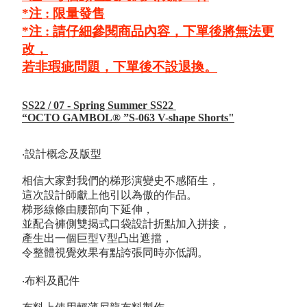
*注 :
限量發售
*注 :
請仔細參閱商品內容，下單後將無法更
改，
若非瑕疵問題，下單後不設退換。
SS22 / 07⁠ - Spring Summer SS22
“OCTO GAMBOL®️ ”S-063 V-shape Shorts"
‧設計概念及版型
相信大家對我們的梯形演變史不感陌生，
這次設計師獻上他引以為傲的作品。
梯形線條由腰部向下延伸，
並配合褲側雙揭式口袋設計折點加入拼接，
產生出一個巨型V型凸出遮擋，
令整體視覺效果有點誇張同時亦低調。
‧布料及配件