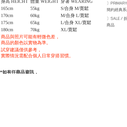
身高 HEICHT
體重 WEIGHT
穿著 WEARING
〕PRIMARY
165cm
55kg
S/合身 M/寛鬆
簡約經典系
170cm
60kg
M/合身 L/寛鬆
〕SALE / 
175cm
65kg
L/合身 XL/寛鬆
商品
180cm
70kg
XL/
寛鬆
商品與照片可能有輕微色差，
商品的顏色以實物為準。
試穿建議僅供參考，
實際情況需配合個人日常穿搭習慣。
*如有任商品資訊，
服務或其他疑問請聯絡線上客服：
*For more information about our products and services,
or other inquiries, please contact online customer service.
www.instagram.com/octo_gambol/
SERIES
系列
Capsule Series
主線系列