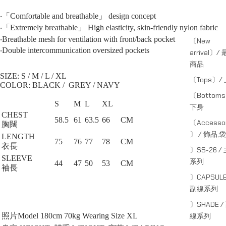
‧「Comfortable and breathable」 design concept
‧「Extremely breathable」 High elasticity, skin-friendly nylon fabric
‧Breathable mesh for ventilation with front/back pocket
〔New
‧Double intercommunication oversized pockets
arrival〕/
商品
SIZE: S / M / L / XL⁠
〔Tops〕/
COLOR: BLACK / GREY / NAVY
〔Bottom
S
M
L
XL
下身
CHEST
58.5
61
63.5
66
CM
〔Accessor
胸闊
〕 / 飾品;袋
LENGTH
75
76
77
78
CM
衣長
〕SS-26 /
SLEEVE
系列
44
47
50
53
CM
袖長
〕CAPSULE
副線系列
〕SHADE /
線系列
照片Model 180cm 70kg Wearing Size XL