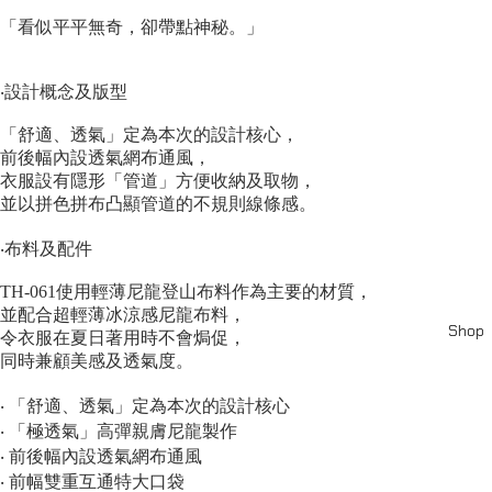
「看似平平無奇，卻帶點神秘。」
‧設計概念及版型
「舒適、透氣」定為本次的設計核心，
前後幅內設透氣網布通風，
衣服設有隱形「管道」方便收納及取物，
並以拼色拼布凸顯管道的不規則線條感。
‧布料及配件
TH-061使用輕薄尼龍登山布料作為主要的材質，
並配合超輕薄冰涼感尼龍布料，
Shop
令衣服在夏日著用時不會焗促，
同時兼顧美感及透氣度。
‧ 「舒適、透氣」定為本次的設計核心
‧ 「極透氣」高彈親膚尼龍製作
‧ 前後幅內設透氣網布通風
‧ 前幅雙重互通特大口袋