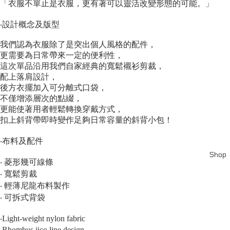
「衣服不單止是衣服，更有著可以靈活改變形態的可能。」
‧設計概念及版型
我們認為衣服除了是突出個人風格的配件，
更需要為日常帶來一定的便利性，
這次單品沿用我們自家經典的寬鬆襯衫剪裁，
配上落肩設計，
後方衣擺加入可分離式口袋，
不僅增添層次的點綴，
更能使著用者輕鬆轉換穿戴方式，
扣上斜背帶即時變作足夠日常容量的斜背小包！
‧布料及配件
Shop
‧ 菱形幾可線條
‧ 寬鬆剪裁
‧ 輕薄尼龍布料製作
‧ 可拆式背袋
‧Light-weight nylon fabric
‧Rhombus jico line design