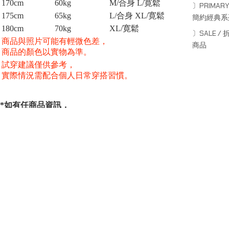
170cm
60kg
M/合身 L/寛鬆
〕PRIMARY
175cm
65kg
L/合身 XL/寛鬆
簡約經典系
180cm
70kg
XL/
寛鬆
〕SALE / 
商品與照片可能有輕微色差，
商品
商品的顏色以實物為準。
試穿建議僅供參考，
實際情況需配合個人日常穿搭習慣。
*如有任商品資訊，
服務或其他疑問請聯絡線上客服：
*For more information about our products and services,
or other inquiries, please contact online customer service.
www.instagram.com/octo_gambol/
SERIES
系列
Capsule Series
主線系列