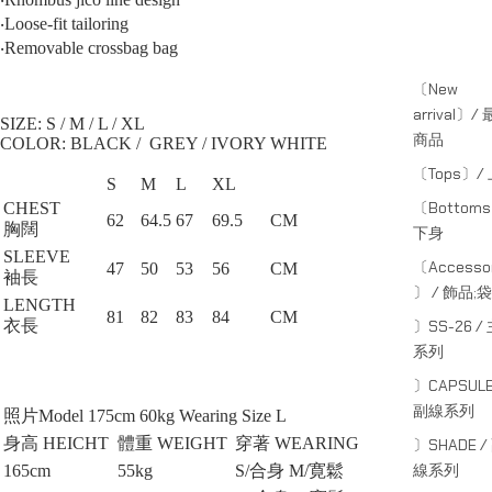
‧Loose-fit tailoring
‧Removable crossbag bag
〔New
arrival〕/
SIZE: S / M / L / XL⁠
商品
COLOR: BLACK / GREY / IVORY WHITE
〔Tops〕/
S
M
L
XL
〔Bottom
CHEST
62
64.5
67
69.5
CM
胸闊
下身
SLEEVE
〔Accessor
47
50
53
56
CM
袖長
〕 / 飾品;袋
LENGTH
81
82
83
84
CM
〕SS-26 /
衣長
系列
〕CAPSULE
副線系列
照片Model 175cm 60kg Wearing Size L
身高 HEICHT
體重 WEIGHT
穿著 WEARING
〕SHADE /
線系列
165cm
55kg
S/合身 M/寛鬆