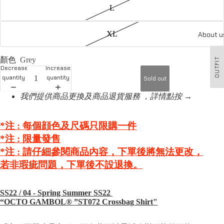
L
XL
About u
顏色
Grey
OUTFIT
Decrease
Increase
quantity
quantity
Sold out
我們提供商品更換及商品退貨服務 ，詳情點按 →
*注 : 每個顔色及尺碼只限購一件
*注 :
限量發售
*注 :
請仔細參閱商品內容，下單後將無法更改，
若非瑕疵問題，下單後不設退換。
SS22 / 04⁠ - Spring Summer SS22
“OCTO GAMBOL®️ ”ST072 Crossbag Shirt"