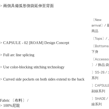
> 兩側具備弧形側袋延伸至背面
〔New
arrival〕/
商品
〔Tops〕/
> CAPSULE - 02 [
ROAM
] Design Concept
〔Bottom
下身
> Full arc line splicing
〔Accessor
〕 / 飾品;袋
> Use color-blocking stitching technology
〕SS-26 /
系列
> Curved side pockets on both sides extend to the back
〕CAPSULE
副線系列
〕SHADE /
Fabric 〔布料〕 /
線系列
> 100%尼龍