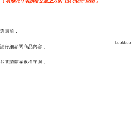
〔 有關尺寸表請按文章上方的"size chart"查閱 〕
選購前，
Lookboo
請仔細參閱商品內容，
並閱讀商品退換守則，
下單後將不設更改訂單商品及「不設退款」，
可按上方的”Shipping and return policy”查閱。
SERIES
系列
Capsule Series
主線系列