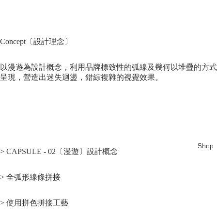
Concept〔設計理念〕
以漫遊為設計概念，
利用品牌標致性的弧線及幾何以堆疊的方式
呈現
，
營造出迷失迴盪，錯綜複雜的視覺效果。
Shop
>
CAPSULE - 02〔
漫遊
〕設計概念
> 全弧形線條拼接
> 使用拼色拼接工藝