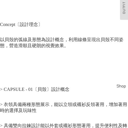
OUTFIT
Concept〔設計理念〕
以貝殼的弧線及形態為設計概念，利用線條呈現出貝殼不同姿
態，營造滑順且硬朗的視覺效果。
Shop
>
CAPSULE - 01〔貝殼〕設計概念
> 衣領具備兩種形態展示，能以立領或襯衫反領著用，增加著用
時的選擇及玩味性
> 具備雙向拉鍊設計能以外套或襯衫形態著用，提升便利性及轉