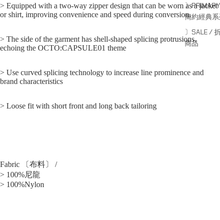
〕PRIMARY
> Equipped with a two-way zipper design that can be worn as a jacket
or shirt, improving convenience and speed during conversion.
簡約經典系
〕SALE / 
> The side of the garment has shell-shaped splicing protrusions,
商品
echoing the OCTO:CAPSULE01 theme
> Use curved splicing technology to increase line prominence and
brand characteristics
> Loose fit with short front and long back tailoring
Fabric 〔布料〕 /
> 100%尼龍
> 100%Nylon