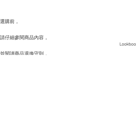
選購前，
請仔細參閱商品內容，
Lookboo
並閱讀商品退換守則，
下單後將不設更改訂單商品及「不設退款」，
可按上方的”Shipping and return policy”查閱。
SERIES
系列
Capsule Series
主線系列