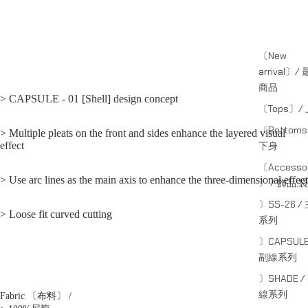
〔New
arrival〕/
商品
> CAPSULE - 01 [Shell] design concept
〔Tops〕/
〔Bottom
> Multiple pleats on the front and sides enhance the layered visual
effect
下身
〔Accessor
> Use arc lines as the main axis to enhance the three-dimensional effect
〕 / 飾品;袋
〕SS-26 /
> Loose fit curved cutting
系列
〕CAPSULE
副線系列
〕SHADE /
線系列
Fabric 〔布料〕 /