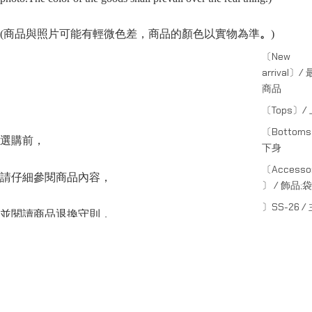
(商品與照片可能有輕微色差，商品的顏色以實物為準
。
)
〔New
arrival〕/
商品
〔Tops〕/
〔Bottom
選購前，
下身
〔Accessor
請仔細參閱商品內容，
〕 / 飾品;袋
〕SS-26 /
並閱讀商品退換守則，
系列
〕CAPSULE
下單後將不設更改訂單商品及「不設退款」，
副線系列
Sale price
HK$199.00
Regular price
HK$280.00
〕SHADE /
可按上方的”Shipping and return policy”查閱。
線系列
SERIES