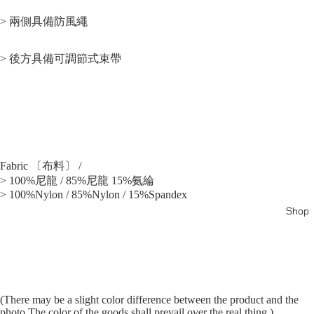
> 兩側具備防風繩
> 後方具備可調節式束帶
Fabric 〔布料〕 /
> 100%尼龍 / 85%尼龍 15%氨綸
> 100%Nylon / 85%Nylon / 15%Spandex
Shop
(There may be a slight color difference between the product and the
photo.The color of the goods shall prevail over the real thing.)