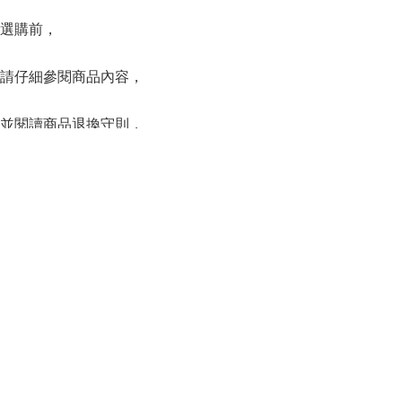
選購前，
請仔細參閱商品內容，
並閱讀商品退換守則，
下單後將不設更改訂單商品及「不設退款」，
可按上方的”Shipping and return policy”查閱。
SERIES
系列
Capsule Series
主線系列