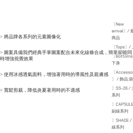
〔New
arrival〕/
> 將品牌各系列的元素圖像化
商品
〔Tops〕/
> 圖案具備我們經典手掌圖案配合未來化線條合成，簡單卻能同
〔Bottom
時增強視覺效果
下身
〔Accessor
> 使用冰感透氣面料，增強著用時的導風性及親膚感
〕 / 飾品;袋
〕SS-26 /
> 寬鬆剪裁，降低炎夏著用時的不適感
系列
〕CAPSULE
副線系列
〕SHADE /
線系列