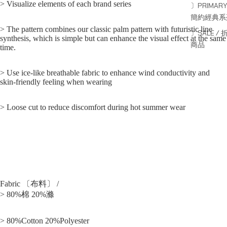
> Visualize elements of each brand series
〕PRIMARY
簡約經典系
> The pattern combines our classic palm pattern with futuristic line
〕SALE / 
synthesis, which is simple but can enhance the visual effect at the same
商品
time.
> Use ice-like breathable fabric to enhance wind conductivity and
skin-friendly feeling when wearing
> Loose cut to reduce discomfort during hot summer wear
Fabric 〔布料〕 /
> 80%棉 20%滌
> 80%Cotton 20%Polyester