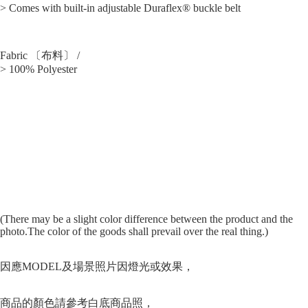
> Comes with built-in adjustable Duraflex® buckle belt
Fabric 〔布料〕 /
> 100% Polyester
(There may be a slight color difference between the product and the
photo.The color of the goods shall prevail over the real thing.)
因應MODEL及場景照片因燈光或效果，
商品的顏色請參
考
白底商品照，