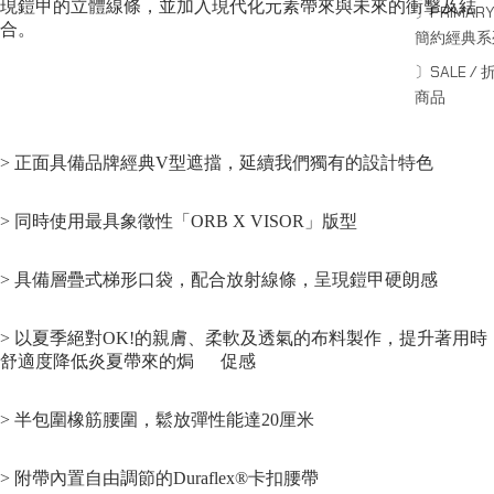
現鎧甲的立體線條，並加入現代化元素帶來與未來的衝擊及結
〕PRIMARY
合。
簡約經典系
〕SALE / 
商品
> 正面具備品牌經典V型遮擋，延續我們獨有的設計特色
> 同時使用最具象徵性「ORB X VISOR」版型
> 具備層疊式梯形口袋，配合放射線條，呈現鎧甲硬朗感
> 以夏季絕對OK!的親膚、柔軟及透氣的布料製作，提升著用時
舒適度降低炎夏帶來的焗 促感
> 半包圍橡筋腰圍，鬆放彈性能達20厘米
> 附帶內置自由調節的Duraflex®卡扣腰帶