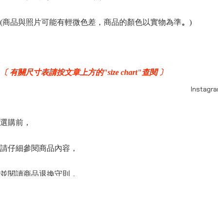
(商品與照片可能有輕微色差，商品的顏色以實物為準
。
)
〔 有關尺寸表請按文章上方的"size chart"查閱 〕
Instagr
選購前，
請仔細參閱商品內容，
並閱讀商品退換守則，
下單後將不設更改訂單商品及「不設退款」，