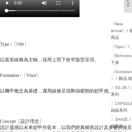
OUTFIT
〔New
arrival〕/
商品
Type /〔Orb〕
〔Tops〕/
〔Bottom
以弧形線條為主軸，採用上而下收窄版型呈現。
下身
〔Accessor
Formation /〔
Visor
〕
〕 / 飾品;袋
〕SS-26 /
以機甲概念為基礎，運用線條呈現剛強硬朗的
鎧甲感
。
系列
〕CAPSULE
副線系列
〕SHADE /
Concept〔設計理念〕
線系列
設計靈感以未來鎧甲作藍本，以
我們經典梯形設計
及多重拼接呈