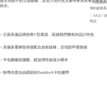
接呈現鎧甲的立體線條，並加入現代化元素帶來與未來的衝擊及
〕PRIMARY
結合。
簡約經典系
〕SALE / 
商品
> 正面具備品牌經典V型遮擋，延續我們獨有的設計特色
> 具備多重梯形拼接配合放射線條，呈現鎧甲硬朗感
> 半包圍橡筋腰圍，鬆放彈性能達20厘米
> 附帶內置自由調節的Duraflex®卡扣腰帶