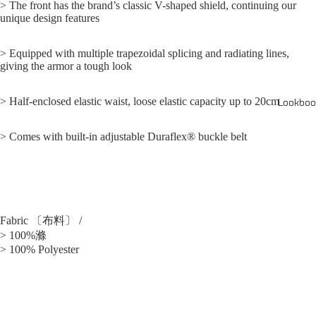
> The front has the brand’s classic V-shaped shield, continuing our
unique design features
> Equipped with multiple trapezoidal splicing and radiating lines,
giving the armor a tough look
> Half-enclosed elastic waist, loose elastic capacity up to 20cm
Lookboo
> Comes with built-in adjustable Duraflex® buckle belt
Fabric 〔布料〕 /
> 100%滌
> 100% Polyester