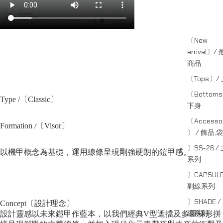
〔New
arrival〕/
商品
〔Tops〕/
〔Bottom
Type /〔Classic〕
下身
〔Accessor
Formation /〔
Visor
〕
〕 / 飾品;袋
〕SS-26 /
以機甲概念為基礎，運用線條呈現剛強硬朗的
鎧甲感
。
系列
〕CAPSULE
副線系列
〕SHADE /
Concept〔設計理念〕
線系列
設計靈感以未來鎧甲作藍本，以
我們經典V型遮擋
及多重梯形拼