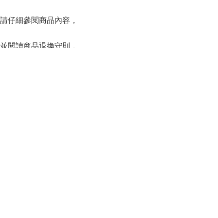
請仔細參閱商品內容，
並閱讀商品退換守則，
下單後將不設更改訂單商品及「不設退款」，
Instagr
可按上方的”Shipping and return policy”查閱。
SERIES
系列
Capsule Series
主線系列