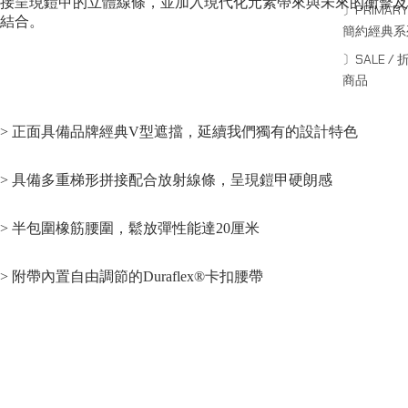
接呈現鎧甲的立體線條，並加入現代化元素帶來與未來的衝擊及
〕PRIMARY
結合。
簡約經典系
〕SALE / 
商品
> 正面具備品牌經典V型遮擋，延續我們獨有的設計特色
> 具備多重梯形拼接配合放射線條，呈現鎧甲硬朗感
> 半包圍橡筋腰圍，鬆放彈性能達20厘米
> 附帶內置自由調節的Duraflex®卡扣腰帶