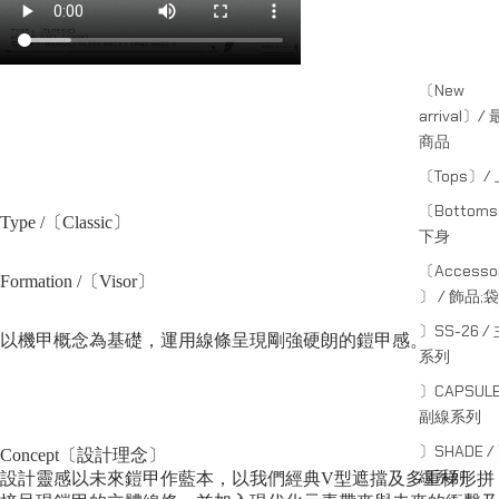
〔New
arrival〕/
商品
〔Tops〕/
〔Bottom
Type /〔Classic〕
下身
〔Accessor
Formation /〔
Visor
〕
〕 / 飾品;袋
〕SS-26 /
以機甲概念為基礎，運用線條呈現剛強硬朗的
鎧甲感
。
系列
〕CAPSULE
副線系列
〕SHADE /
Concept〔設計理念〕
線系列
設計靈感以未來鎧甲作藍本，以
我們經典V型遮擋
及多重梯形拼