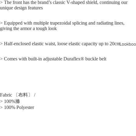
> The front has the brand’s classic V-shaped shield, continuing our
unique design features
> Equipped with multiple trapezoidal splicing and radiating lines,
giving the armor a tough look
> Half-enclosed elastic waist, loose elastic capacity up to 20cm
Lookboo
> Comes with built-in adjustable Duraflex® buckle belt
Fabric 〔布料〕 /
> 100%滌
> 100% Polyester