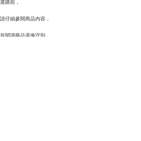
選購前，
請仔細參閱商品內容，
並閱讀商品退換守則，
下單後將不設更改訂單商品及「不設退款」，
Instagr
可按上方的”Shipping and return policy”查閱。
SERIES
系列
Capsule Series
主線系列