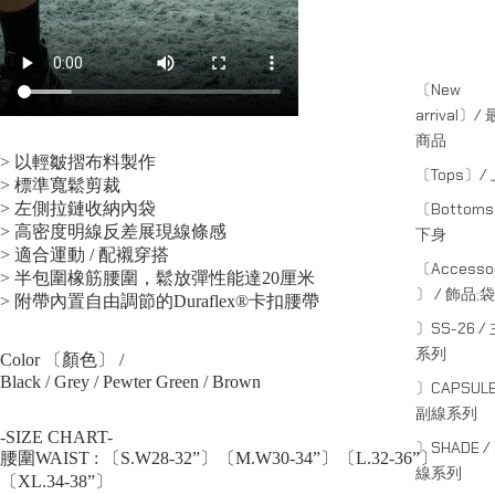
〔New
arrival〕/
商品
> 以輕皺摺布料製作
〔Tops〕/
> 標準寬鬆剪裁
> 左側拉鏈收納內袋
〔Bottom
> 高密度明線反差展現線條感
下身
> 適合運動 / 配襯穿搭
〔Accessor
> 半包圍橡筋腰圍，鬆放彈性能達20厘米
〕 / 飾品;袋
> 附帶內置自由調節的Duraflex®卡扣腰帶
〕SS-26 /
系列
Color 〔顏色〕 /
Black / Grey / Pewter Green / Brown
〕CAPSULE
副線系列
-SIZE CHART-
〕SHADE /
腰圍WAIST : 〔S.W28-32”〕〔M.W30-34”〕〔L.32-36”〕
線系列
〔XL.34-38”〕