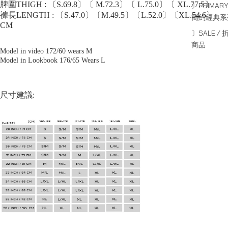
脾圍THIGH : 〔S.69.8〕〔 M.72.3〕〔 L.75.0〕〔 XL.77.5〕
〕PRIMARY
褲長LENGTH : 〔S.47.0〕〔M.49.5〕〔L.52.0〕〔XL.54.6〕
簡約經典系
CM
〕SALE / 
商品
Model in video 172/60 wears M
Model in Lookbook 176/65 Wears L
尺寸建議: