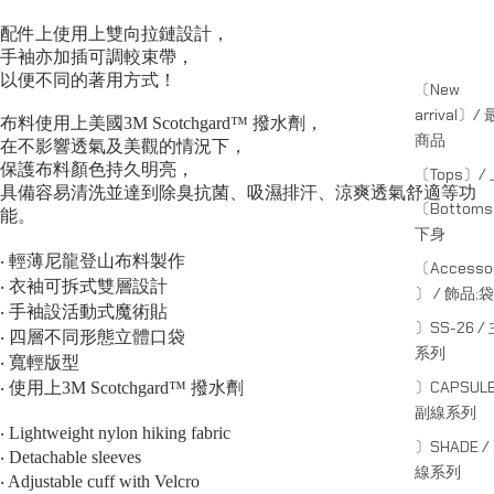
配件上使用上雙向拉鏈設計，
手袖亦加插可調較束帶，
以便不同的著用方式！
〔New
arrival〕/
布料使用上美國3M Scotchgard™ 撥水劑，
商品
在不影響透氣及美觀的情況下，
保護布料顏色持久明亮，
〔Tops〕/
具備容易清洗並達到除臭抗菌、吸濕排汗、涼爽透氣舒適等功
〔Bottom
能。
下身
‧ 輕薄尼龍登山布料製作
〔Accessor
‧ 衣袖可拆式雙層設計
〕 / 飾品;袋
‧ 手袖設活動式魔術貼
〕SS-26 /
‧ 四層不同形態立體口袋
系列
‧ 寬輕版型
〕CAPSULE
‧ 使用上3M Scotchgard™ 撥水劑
副線系列
‧ Lightweight nylon hiking fabric
〕SHADE /
‧ Detachable sleeves
線系列
‧ Adjustable cuff with Velcro