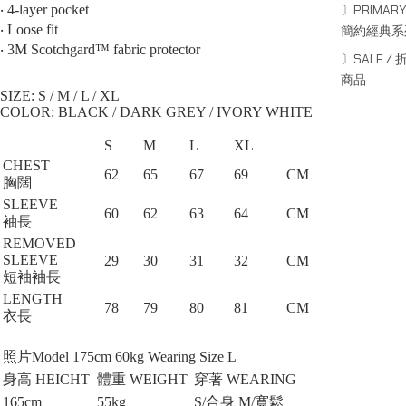
〕PRIMARY
‧ 4-layer pocket
‧ Loose fit
簡約經典系
‧ 3M Scotchgard™ fabric protector
〕SALE / 
商品
SIZE: S / M / L / XL⁠
COLOR: BLACK / DARK GREY / IVORY WHITE
S
M
L
XL
CHEST
62
65
67
69
CM
胸闊
SLEEVE
60
62
63
64
CM
袖長
REMOVED
SLEEVE
29
30
31
32
CM
短袖袖長
LENGTH
78
79
80
81
CM
衣長
照片Model 175cm 60kg Wearing Size L
身高 HEICHT
體重 WEIGHT
穿著 WEARING
165cm
55kg
S/合身 M/寛鬆