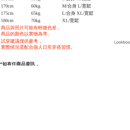
170cm
60kg
M/合身 L/寛鬆
175cm
65kg
L/合身 XL/寛鬆
180cm
70kg
XL/
寛鬆
商品與照片可能有輕微色差，
商品的顏色以實物為準。
試穿建議僅供參考，
Lookboo
實際情況需配合個人日常穿搭習慣。
*如有任商品資訊，
服務或其他疑問請聯絡線上客服：
*For more information about our products and services,
or other inquiries, please contact online customer service.
www.instagram.com/octo_gambol/
SERIES
系列
Capsule Series
主線系列