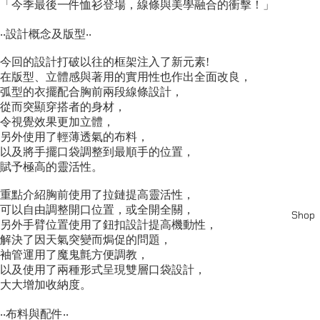
「今季最後一件恤衫登場，線條與美學融合的衝擊！」
‧‧設計概念及版型‧‧
今回的設計打破以往的框架注入了新元素!
在版型、立體感與著用的實用性也作出全面改良，
弧型的衣擺配合胸前兩段線條設計，
從而突顯穿搭者的身材，
令視覺效果更加立體，
另外使用了輕薄透氣的布料，
以及將手擺口袋調整到最順手的位置，
賦予極高的靈活性。
重點介紹胸前使用了拉鏈提高靈活性，
可以自由調整開口位置，或全開全關，
Shop
另外手臂位置使用了鈕扣設計提高機動性，
解決了因天氣突變而焗促的問題，
袖管運用了魔鬼氈方便調教，
以及使用了兩種形式呈現雙層口袋設計，
大大增加收納度。
‧‧布料與配件‧‧