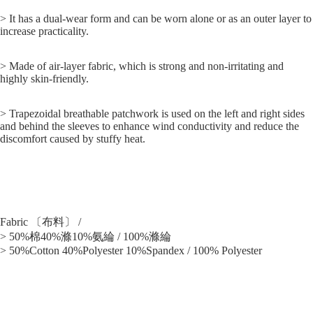
> It has a dual-wear form and can be worn alone or as an outer layer to
increase practicality.
> Made of air-layer fabric, which is strong and non-irritating and
highly skin-friendly.
> Trapezoidal breathable patchwork is used on the left and right sides
and behind the sleeves to enhance wind conductivity and reduce the
discomfort caused by stuffy heat.
Fabric 〔布料〕 /
> 50%棉40%滌10%氨綸 / 100%滌綸
> 50%Cotton 40%Polyester 10%Spandex / 100% Polyester