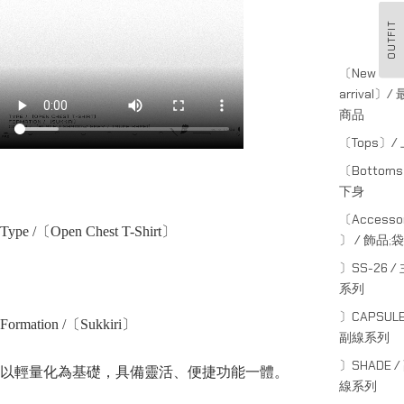
OUTFIT
〔New
arrival〕/
商品
〔Tops〕/
〔Bottom
下身
〔Accessor
Type /〔Open Chest T-Shirt〕
〕 / 飾品;袋
〕SS-26 /
系列
〕CAPSULE
Formation /〔
Sukkiri
〕
副線系列
〕SHADE /
以輕量化為基礎，具備靈活、便捷功能一體。
線系列