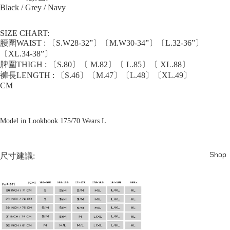
Black / Grey / Navy
SIZE CHART:
腰圍WAIST : 〔S.W28-32”〕〔M.W30-34”〕〔L.32-36”〕
〔XL.34-38”〕
脾圍THIGH : 〔S.80〕〔 M.82〕〔 L.85〕〔 XL.88〕
褲長LENGTH : 〔S.46〕〔M.47〕〔L.48〕〔XL.49〕
CM
Model in Lookbook 175/70 Wears L
Shop
尺寸建議: