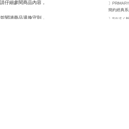
請仔細參閱商品內容，
〕PRIMARY
簡約經典系
並閱讀商品退換守則，
〕SALE / 
商品
下單後將不設更改訂單商品及「不設退款」，
可按上方的”Shipping and return policy”查閱。
SERIES
系列
Capsule Series
主線系列