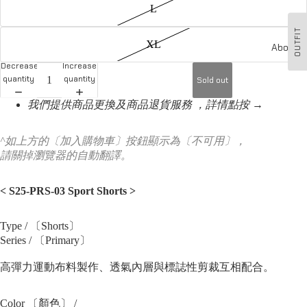
L
OUTFIT
XL
About u
Decrease
Increase
quantity
quantity
Sold out
我們提供商品更換及商品退貨服務 ，詳情點按 →
^如上方的〔加入購物車〕按鈕顯示為〔不可用〕，
請關掉瀏覽器的自動翻譯。
<
S25-PRS-03 Sport Shorts
>
Type / 〔Shorts〕
Series / 〔Primary〕
高彈力運動布料製作、透氣內層與標誌性剪裁互相配合。
Color 〔顏色〕 /