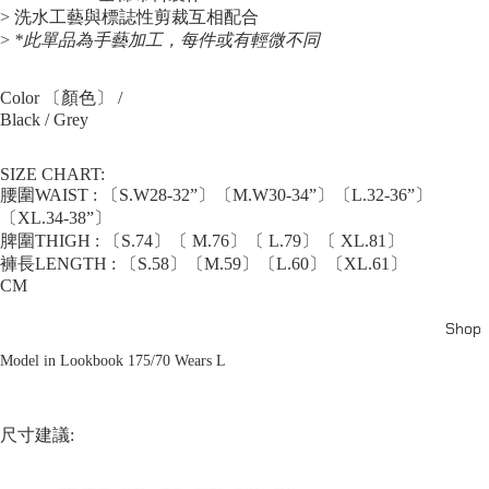
> 洗水工藝與標誌性剪裁互相配合
>
*此單品為手藝加工，每件或有輕微不同
Color 〔顏色〕 /
Black / Grey
SIZE CHART:
腰圍WAIST : 〔S.W28-32”〕〔M.W30-34”〕〔L.32-36”〕
〔XL.34-38”〕
脾圍THIGH : 〔S.74〕〔 M.76〕〔 L.79〕〔 XL.81〕
褲長LENGTH : 〔S.58〕〔M.59〕〔L.60〕〔XL.61〕
CM
Shop
Model in Lookbook 175/70 Wears L
尺寸建議: