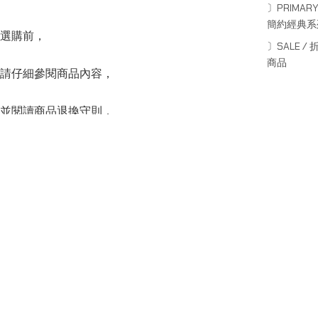
〕PRIMARY
簡約經典系
選購前，
〕SALE / 
商品
請仔細參閱商品內容，
並閱讀商品退換守則，
下單後將不設更改訂單商品及「不設退款」，
Sale price
HK$320.00
Regular price
HK$460.00
可按上方的”Shipping and return policy”查閱。
SERIES
系列
Capsule Series
主線系列