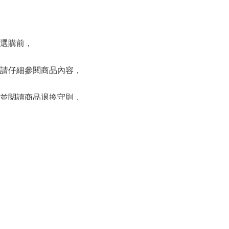
選購前，
請仔細參閱商品內容，
並閱讀商品退換守則，
下單後將不設更改訂單商品及「不設退款」，
可按上方的”Shipping and return policy”查閱。
Shop
SERIES
系列
Capsule Series
主線系列