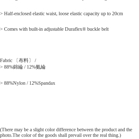
> Half-enclosed elastic waist, loose elastic capacity up to 20cm
> Comes with built-in adjustable Duraflex® buckle belt
Fabric 〔布料〕 /
> 88%錦綸 / 12%氨綸
> 88%Nylon / 12%Spandax
(There may be a slight color difference between the product and the
photo.The color of the goods shall prevail over the real thing.)