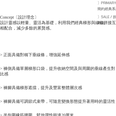
〕PRIMARY
簡約經典系
〕SALE / 
Concept〔設計理念〕
設計靈感以輕量、靈活為基礎，利用我們經典梯形與線條拼接互
商品
相配合，減少多餘的累贅感。
> 正面具備對稱下垂線條，增強延伸感
>
褲側具備單層梯形口袋，提升收納空間及與周圍的垂線產生對
比感
> 褲腳具備梯形遮擋，提升及豐富整體層次感
> 褲腳具備可調節式束帶，可隨意變換形態提升著用時的靈活性
> 半包圍橡筋腰圍，鬆放彈性能達20厘米