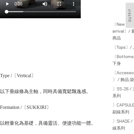
OUTFIT
〔New
arrival〕/
商品
〔Tops〕/
〔Bottom
下身
〔Accessor
Type /〔Vertical〕
〕 / 飾品;袋
〕SS-26 /
以下垂線條為主軸，同時具備寬鬆飄逸感。
系列
〕CAPSULE
Formation /〔SUKKIRI〕
副線系列
〕SHADE /
以輕量化為基礎，具備靈活、便捷功能一體。
線系列