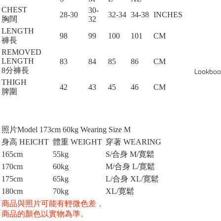
CHEST
30-
28-30
32-34
34-38
INCHES
胸闊
32
LENGTH
98
99
100
101
CM
褲長
REMOVED
LENGTH
83
84
85
86
CM
8分褲長
Lookboo
THIGH
42
43
45
46
CM
脾圍
照片Model 173cm 60kg Wearing Size M
身高 HEICHT
體重 WEIGHT
穿著 WEARING
165cm
55kg
S/合身 M/寛鬆
170cm
60kg
M/合身 L/寛鬆
175cm
65kg
L/合身 XL/寛鬆
180cm
70kg
XL/
寛鬆
商品與照片可能有輕微色差，
商品的顏色以實物為準。