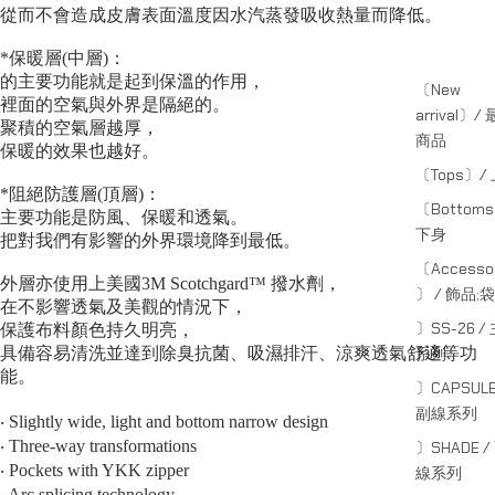
從而不會造成皮膚表面溫度因水汽蒸發吸收熱量而降低。
*保暖層(中層)：
的主要功能就是起到保溫的作用，
〔New
裡面的空氣與外界是隔絕的。
arrival〕/
聚積的空氣層越厚，
商品
保暖的效果也越好。
〔Tops〕/
*阻絕防護層(頂層)：
〔Bottom
主要功能是防風、保暖和透氣。
下身
把對我們有影響的外界環境降到最低。
〔Accessor
外層亦使用上美國3M Scotchgard™ 撥水劑，
〕 / 飾品;袋
在不影響透氣及美觀的情況下，
〕SS-26 /
保護布料顏色持久明亮，
系列
具備容易清洗並達到除臭抗菌、吸濕排汗、涼爽透氣舒適等功
能。
〕CAPSULE
副線系列
‧ Slightly wide, light and bottom narrow design
‧ Three-way transformations
〕SHADE /
‧ Pockets with YKK zipper
線系列
‧ Arc splicing technology