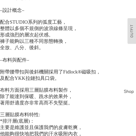
‧‧設計概念‧‧
配合STUDIO系列的弧度工藝，
OUTFIT
整體以多個不規側的波浪線條呈現，
形成強烈的層次起伏感。
褲子能夠以三種不同形態轉換，
全放、八分、後斜。
‧‧布料與配件‧‧
附帶腰帶扣與後斜機關採用了Fidlock®磁吸扣，
及配合YKK拉鏈扣具口袋。
布料方面採用三層貼膜布料製作，
Shop
除了能達到保暖、跣水的效果外，
著用舒適度亦非常高而不失堅挺。
三層貼膜布料特性:
*排汗層(底層)：
主要是維護並且保護我們的皮膚乾爽，
他能夠很快地把我們的汗水吸附內衣，