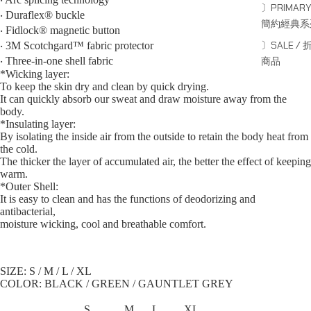
〕PRIMARY
‧ Duraflex®️ buckle
簡約經典系
‧ Fidlock® magnetic button
〕SALE / 
‧ 3M Scotchgard™ fabric protector
商品
‧ Three-in-one shell fabric
*Wicking layer:
To keep the skin dry and clean by quick drying.
It can quickly absorb our sweat and draw moisture away from the
body.
*Insulating layer:
By isolating the inside air from the outside to retain the body heat from
the cold.
The thicker the layer of accumulated air, the better the effect of keeping
warm.
*Outer Shell:
It is easy to clean and has the functions of deodorizing and
antibacterial,
moisture wicking, cool and breathable comfort.
SIZE: S / M / L / XL⁠
COLOR: BLACK / GREEN / GAUNTLET GREY
S
M
L
XL