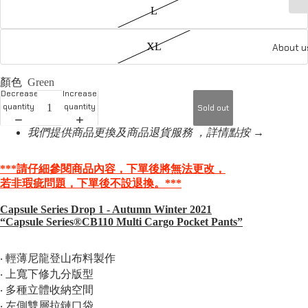
L
XL
About u
顏色
Green
Decrease
Increase
quantity
quantity
Sold out
我們提供商品更換及商品退貨服務 ，詳情點按 →
***請仔細參閱商品內容，下單後將無法更改，
若非瑕疵問題，
下單後不設退換。***
Capsule Series Drop 1 - Autumn Winter 2021
“Capsule Series®️CB110 Multi Cargo Pocket Pants”
‧ 輕薄尼龍登山布料製作
‧ 上寬下修九分版型
‧ 多種立體收納空間
‧ 左側雙層拉鏈口袋