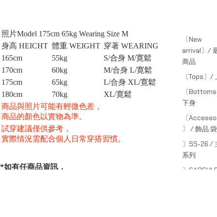
照片Model 175cm 65kg Wearing Size M
〔New
身高 HEICHT
體重 WEIGHT
穿著 WEARING
arrival〕/
165cm
55kg
S/合身 M/寛鬆
商品
170cm
60kg
M/合身 L/寛鬆
〔Tops〕/
175cm
65kg
L/合身 XL/寛鬆
〔Bottom
180cm
70kg
XL/
寛鬆
下身
商品與照片可能有輕微色差，
商品的顏色以實物為準。
〔Accessor
試穿建議僅供參考，
〕 / 飾品;袋
實際情況需配合個人日常穿搭習慣。
〕SS-26 /
系列
*如有任商品資訊，
〕CAPSULE
服務或其他疑問請聯絡線上客服：
副線系列
〕SHADE /
*For more information about our products and services,
線系列
or other inquiries, please contact online customer service.