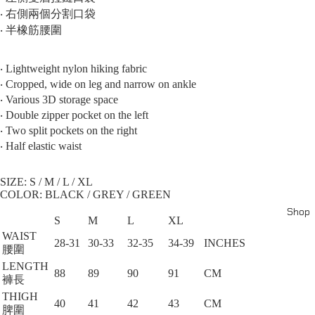
‧ 右側兩個分割口袋
‧ 半橡筋腰圍
‧ Lightweight nylon hiking fabric
‧ Cropped, wide on leg and narrow on ankle
‧ Various 3D storage space
‧ Double zipper pocket on the left
‧ Two split pockets on the right
‧ Half elastic waist
SIZE: S / M / L / XL⁠
COLOR: BLACK / GREY / GREEN
Shop
S
M
L
XL
WAIST
28-31
30-33
32-35
34-39
INCHES
腰圍
LENGTH
88
89
90
91
CM
褲長
THIGH
40
41
42
43
CM
脾圍