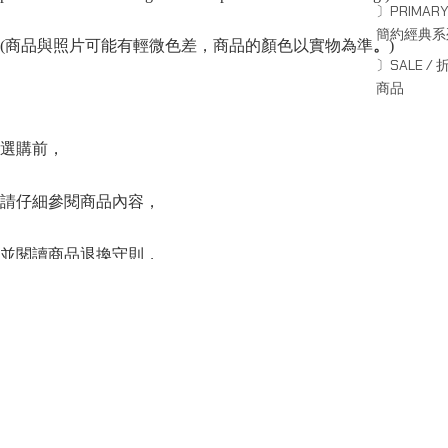
〕PRIMARY
簡約經典系
(商品與照片可能有輕微色差，商品的顏色以實物為準
。
)
〕SALE / 
商品
選購前，
請仔細參閱商品內容，
並閱讀商品退換守則，
下單後將不設更改訂單商品及「不設退款」，
可按上方的”Shipping and return policy”查閱。
SERIES
系列
Capsule Series
主線系列