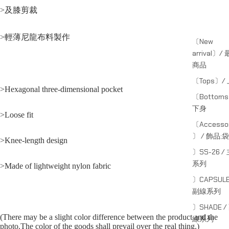
>及膝剪裁
>輕薄尼龍布料製作
〔New
arrival〕/
商品
〔Tops〕/
>Hexagonal three-dimensional pocket
〔Bottom
下身
>Loose fit
〔Accessor
〕 / 飾品;袋
>Knee-length design
〕SS-26 /
系列
>Made of lightweight nylon fabric
〕CAPSULE
副線系列
〕SHADE /
(There may be a slight color difference between the product and the
線系列
photo.The color of the goods shall prevail over the real thing.)