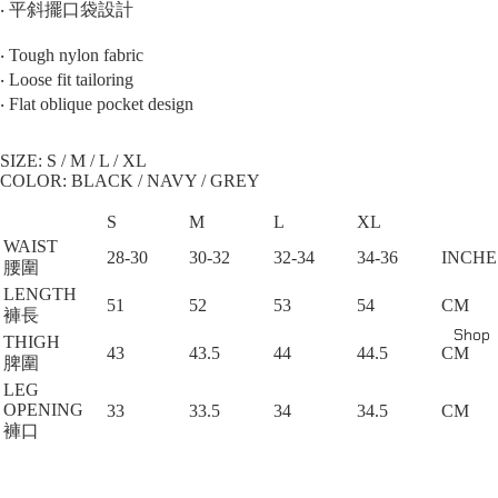
‧ 平斜擺口袋設計
‧ Tough nylon fabric
‧ Loose fit tailoring
‧ Flat oblique pocket design
SIZE: S / M / L / XL⁠
COLOR: BLACK / NAVY / GREY
S
M
L
XL
WAIST
28-30
30-32
32-34
34-36
INCHE
腰圍
LENGTH
51
52
53
54
CM
褲長
Shop
THIGH
43
43.5
44
44.5
CM
脾圍
LEG
OPENING
33
33.5
34
34.5
CM
褲口