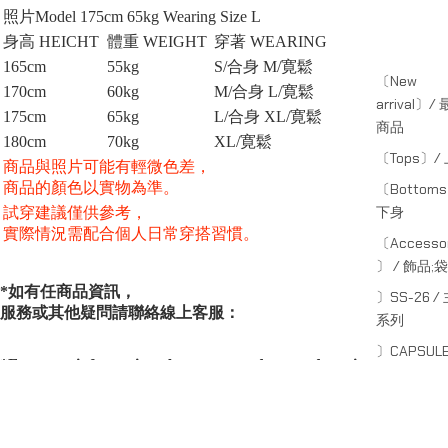
照片Model 175cm 65kg Wearing Size L
身高 HEICHT
體重 WEIGHT
穿著 WEARING
165cm
55kg
S/合身 M/寛鬆
〔New
170cm
60kg
M/合身 L/寛鬆
arrival〕/
175cm
65kg
L/合身 XL/寛鬆
商品
180cm
70kg
XL/
寛鬆
〔Tops〕/
商品與照片可能有輕微色差，
商品的顏色以實物為準。
〔Bottom
下身
試穿建議僅供參考，
實際情況需配合個人日常穿搭習慣。
〔Accessor
〕 / 飾品;袋
*如有任商品資訊，
〕SS-26 /
服務或其他疑問請聯絡線上客服：
系列
〕CAPSULE
*For more information about our products and services,
副線系列
or other inquiries, please contact online customer service.
www.instagram.com/octo_gambol/
〕SHADE /
SERIES
線系列
系列