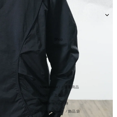
Shop
〔New arrival〕/ 最新商品
〔Tops〕/ 上衣
〔Bottoms〕/ 下身
〔Accessories〕 / 飾品;袋