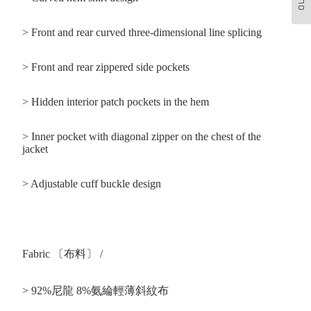
> Front and rear curved three-dimensional line splicing
> Front and rear zippered side pockets
> Hidden interior patch pockets in the hem
> Inner pocket with diagonal zipper on the chest of the
jacket
> Adjustable cuff buckle design
Fabric 〔布料〕 /
> 92%尼龍 8%氨綸輕薄斜紋布