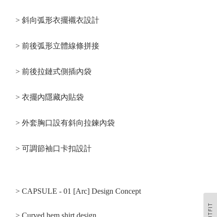
> 斜向弧形衣擺襯衣設計
> 前後弧形立體線條拼接
> 前後拉鏈式側插內袋
> 衣擺內隱藏內貼袋
> 外套胸口設有斜向拉鍊內袋
> 可調節袖口卡扣設計
> CAPSULE - 01 [Arc] Design Concept
OUTFIT
> Curved hem shirt design