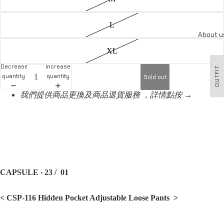
L
About u
XL
Decrease
Increase
OUTFIT
quantity
quantity
Sold out
我們提供商品更換及商品退貨服務 ，詳情點按 →
CAPSULE ‧ 23 / 01
< CSP-116 Hidden Pocket Adjustable Loose Pants
>