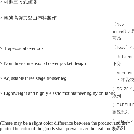
> 可調三段式褲腳
> 輕薄高彈力登山布料製作
〔New
arrival〕/
商品
〔Tops〕/
> Trapezoidal overlock
〔Bottom
> Non three-dimensional cover pocket design
下身
〔Accessor
> Adjustable three-stage trouser leg
〕 / 飾品;袋
〕SS-26 /
> Lightweight and highly elastic mountaineering nylon fabric
系列
〕CAPSULE
副線系列
〕SHADE /
(There may be a slight color difference between the product and the
線系列
photo.The color of the goods shall prevail over the real thing.)