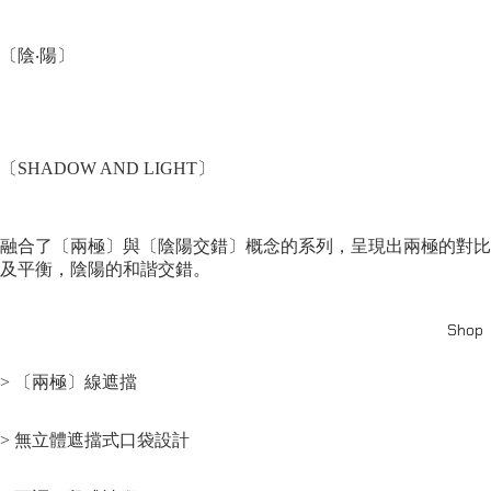
〔陰‧陽〕
〔SHADOW AND LIGHT〕
融合了〔兩極〕與〔陰陽交錯〕概念的系列，呈現出兩極的對比
及平衡，陰陽的和諧交錯。
Shop
> 〔兩極〕線遮擋
> 無立體遮擋式口袋設計