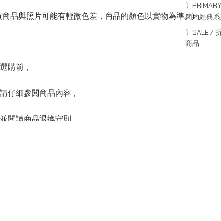
〕PRIMARY
(商品與照片可能有輕微色差，商品的顏色以實物為準
。
)
簡約經典系
〕SALE / 
商品
選購前，
請仔細參閱商品內容，
並閱讀商品退換守則，
下單後將不設更改訂單商品及「不設退款」，
可按上方的”Shipping and return policy”查閱。
SERIES
系列
Capsule Series
主線系列