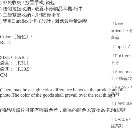
) 外袋收納 / 放置手機-錢包
) 腰側拉鏈收納 / 放置小形物品耳機-紙巾
) 主袋雙層收納 / 具備S形掛扣
) 雙重Duraflex®卡扣設計 / 因應負重量調整
〔New
arrival〕/
Color 〔顏色〕/
商品
Black
〔Tops〕/
〔Bottom
SIZE CHART:
下身
袋高 : 〔F.51〕
袋闊 : 〔F.30.5〕
〔Accessor
CM
〕 / 飾品;袋
〕SS-26 /
(There may be a slight color difference between the product and the
系列
photo.The color of the goods shall prevail over the real thing.)
〕CAPSULE
(商品與照片可能有輕微色差，商品的顏色以實物為準
。
)
副線系列
〕SHADE /
線系列