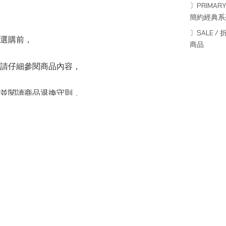
〕PRIMARY
簡約經典系
〕SALE / 
選購前，
商品
請仔細參閱商品內容，
並閱讀商品退換守則，
下單後將不設更改訂單商品及「不設退款」，
Sale price
HK$420.00
Regular price
HK$490.00
可按上方的”Shipping and return policy”查閱。
SERIES
系列
Capsule Series
主線系列