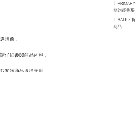
〕PRIMARY
簡約經典系
〕SALE / 
商品
選購前，
請仔細參閱商品內容，
並閱讀商品退換守則，
下單後將不設更改訂單商品及「不設退款」，
可按上方的”Shipping and return policy”查閱。
SERIES
系列
Capsule Series
主線系列