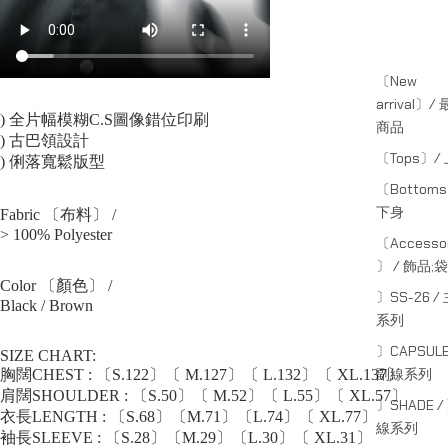
〔New
arrival〕/
) 全片幅模糊C.S圖像錯位印刷
商品
) 古巴領設計
〔Tops〕/
) 俐落寬鬆版型
〔Bottom
下身
Fabric 〔布料〕 /
> 100% Polyester
〔Accessor
〕 / 飾品;袋
Color 〔顏色〕 /
〕SS-26 /
Black / Brown
系列
〕CAPSULE
SIZE CHART:
副線系列
胸闊CHEST : 〔S.122〕〔 M.127〕〔 L.132〕〔 XL.137〕
肩闊SHOULDER : 〔S.50〕〔 M.52〕〔 L.55〕〔 XL.57〕
〕SHADE /
衣長LENGTH : 〔S.68〕〔M.71〕〔L.74〕〔 XL.77〕
線系列
袖長SLEEVE : 〔S.28〕〔M.29〕〔L.30〕〔 XL.31〕