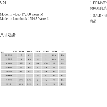
CM
〕PRIMARY
簡約經典系
Model in video 172/60 wears M
〕SALE / 
Model in Lookbook 175/65 Wears L
商品
尺寸建議: