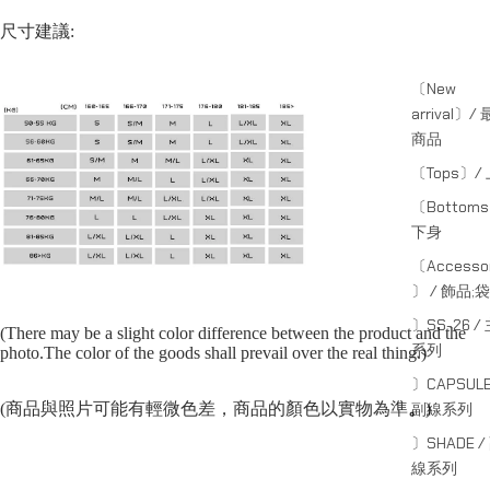
尺寸建議:
〔New
arrival〕/
商品
〔Tops〕/
〔Bottom
下身
〔Accessor
〕 / 飾品;袋
〕SS-26 /
(There may be a slight color difference between the product and the
系列
photo.The color of the goods shall prevail over the real thing.)
〕CAPSULE
(商品與照片可能有輕微色差，商品的顏色以實物為準
。
)
副線系列
〕SHADE /
線系列