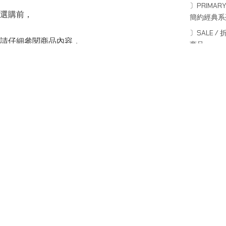
〕PRIMARY
選購前，
簡約經典系
〕SALE / 
請仔細參閱商品內容，
商品
並閱讀商品退換守則，
Sale price
HK$450.00
Regular price
HK$560.00
可點按上方的”Shipping and return policy”查閱。
SERIES
系列
Capsule Series
主線系列