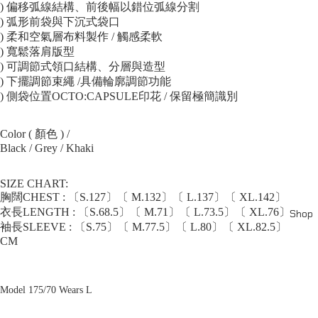
) 偏移弧線結構、前後幅以錯位弧線分割
) 弧形前袋與下沉式袋口
) 柔和空氣層布料製作 / 觸感柔軟
) 寬鬆落肩版型
) 可調節式領口結構、分層與造型
) 下擺調節束繩 /具備輪廓調節功能
) 側袋位置OCTO:CAPSULE印花 / 保留極簡識別
Color ( 顏色 ) /
Black / Grey / Khaki
SIZE CHART:
胸闊CHEST : 〔S.127〕〔 M.132〕〔 L.137〕〔 XL.142〕
衣長LENGTH : 〔S.68.5〕〔 M.71〕〔 L.73.5〕〔 XL.76〕
Shop
袖長SLEEVE : 〔S.75〕〔 M.77.5〕〔 L.80〕〔 XL.82.5〕
CM
Model 175/70 Wears L