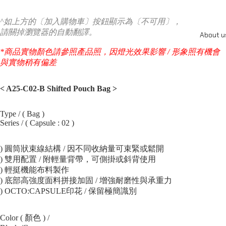
^如上方的〔加入購物車〕按鈕顯示為〔不可用〕，
請關掉瀏覽器的自動翻譯。
About u
*商品實物顏色請參照產品照，因燈光效果影響 / 形象照有機會
與實物稍有偏差
< A25-C02-B Shifted Pouch Bag
>
Type / ( Bag )
Series / ( Capsule : 02 )
) 圓筒狀束線結構 / 因不同收納量可束緊或鬆開
) 雙用配置 / 附輕量背帶，可側掛或斜背使用
) 輕挺機能布料製作
) 底部高強度面料拼接加固 / 增強耐磨性與承重力
) OCTO:CAPSULE印花 / 保留極簡識別
Color ( 顏色 ) /