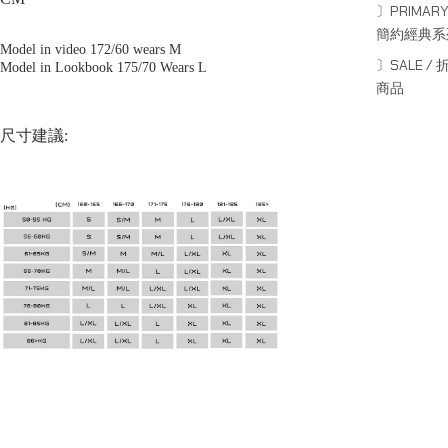
〕PRIMARY
簡約經典系
Model in video 172/60 wears M
〕SALE / 
Model in Lookbook 175/70 Wears L
商品
尺寸建議: