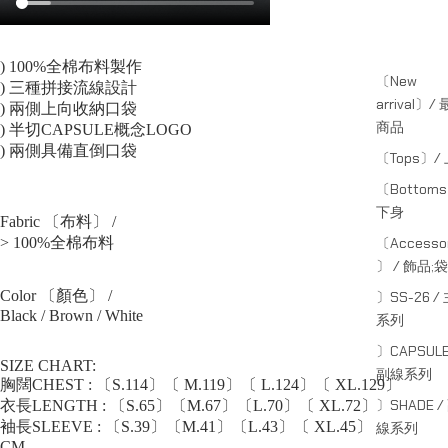
) 100%全棉布料製作
〔New
) 三種拼接流線設計
arrival〕/
) 兩側上向收納口袋
商品
) 半切CAPSULE概念LOGO
) 兩側具備直倒口袋
〔Tops〕/
〔Bottom
下身
Fabric 〔布料〕 /
> 100%全棉布料
〔Accessor
〕 / 飾品;袋
Color 〔顏色〕 /
〕SS-26 /
Black / Brown / White
系列
〕CAPSULE
SIZE CHART:
副線系列
胸闊CHEST : 〔S.114〕〔 M.119〕〔 L.124〕〔 XL.129〕
〕SHADE /
衣長LENGTH : 〔S.65〕〔M.67〕〔L.70〕〔 XL.72〕
袖長SLEEVE : 〔S.39〕〔M.41〕〔L.43〕〔 XL.45〕
線系列
CM