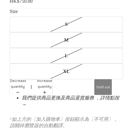
HK$750.00
Size
S
M
L
XL
Decrease
Increase
quantity
quantity
Sold out
我們提供商品更換及商品退貨服務 ，詳情點按
→
^如上方的〔加入購物車〕按鈕顯示為〔不可用〕，
請關掉瀏覽器的自動翻譯。