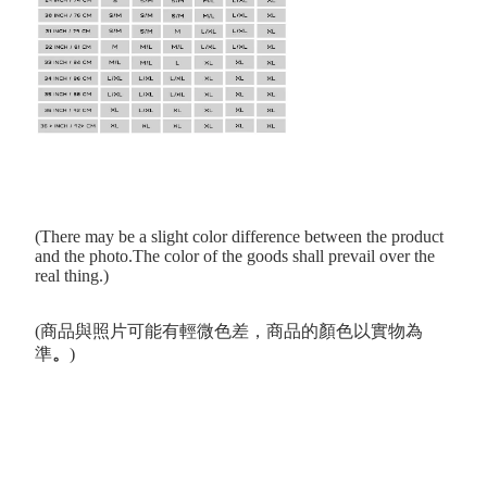
(There may be a slight color difference between the product
and the photo.The color of the goods shall prevail over the
real thing.)
(商品與照片可能有輕微色差，商品的顏色以實物為
準
。
)