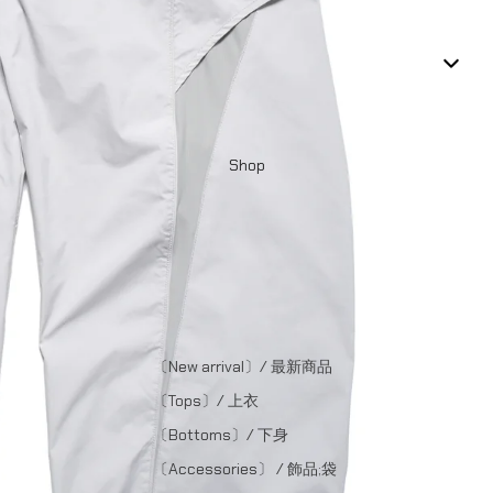
Shop
〔New arrival〕/ 最新商品
〔Tops〕/ 上衣
〔Bottoms〕/ 下身
〔Accessories〕 / 飾品;袋