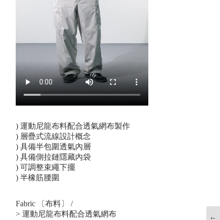
) 運動尼龍布料配合透氣網布製作
) 層疊式流線設計概念
) 具備半包圍透氣內層
) 具備側拉鏈隱藏內袋
) 可調整束繩下擺
) 半橡筋腰圍
Fabric 〔布料〕 /
> 運動尼龍布料配合透氣網布