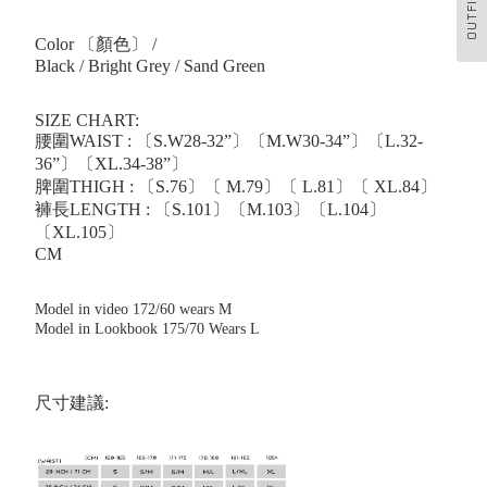
OUTFIT
Color 〔顏色〕 /
Black / Bright Grey / Sand Green
SIZE CHART:
腰圍WAIST : 〔S.W28-32”〕〔M.W30-34”〕〔L.32-
36”〕〔XL.34-38”〕
脾圍THIGH : 〔S.76〕〔 M.79〕〔 L.81〕〔 XL.84〕
褲長LENGTH : 〔S.101〕〔M.103〕〔L.104〕
〔XL.105〕
CM
Model in video 172/60 wears M
Model in Lookbook 175/70 Wears L
尺寸建議: