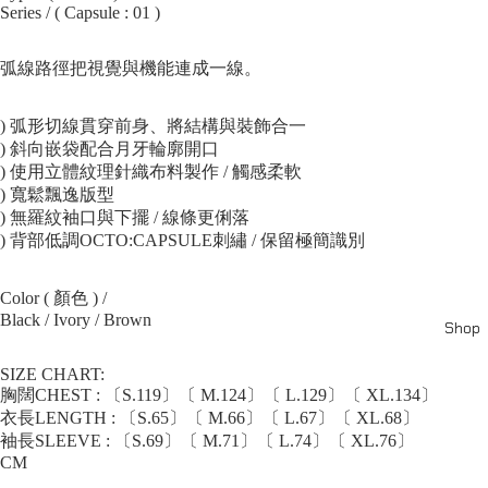
Series / ( Capsule : 01 )
弧線路徑把視覺與機能連成一線。
) 弧形切線貫穿前身、將結構與裝飾合一
) 斜向嵌袋配合月牙輪廓開口
) 使用立體紋理針織布料製作 / 觸感柔軟
) 寬鬆飄逸版型
) 無羅紋袖口與下擺 / 線條更俐落
) 背部低調OCTO:CAPSULE刺繡 / 保留極簡識別
Color ( 顏色 ) /
Black / Ivory / Brown
Shop
SIZE CHART:
胸闊CHEST : 〔S.119〕〔 M.124〕〔 L.129〕〔 XL.134〕
衣長LENGTH : 〔S.65〕〔 M.66〕〔 L.67〕〔 XL.68〕
袖長SLEEVE : 〔S.69〕〔 M.71〕〔 L.74〕〔 XL.76〕
CM