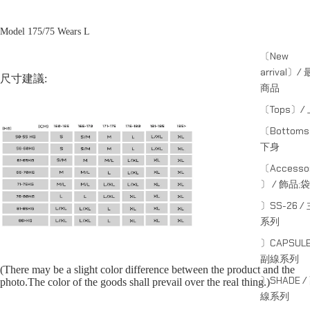
Model 175/75 Wears L
〔New
arrival〕/
尺寸建議:
商品
〔Tops〕/
〔Bottom
下身
〔Accessor
〕 / 飾品;袋
〕SS-26 /
系列
〕CAPSULE
副線系列
(There may be a slight color difference between the product and the
〕SHADE /
photo.The color of the goods shall prevail over the real thing.)
線系列