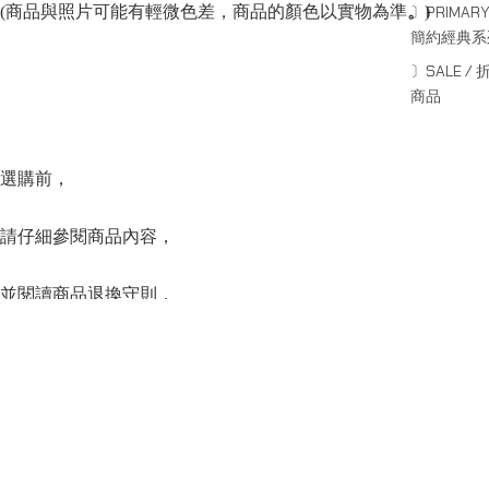
(商品與照片可能有輕微色差，商品的顏色以實物為準
。
)
〕PRIMARY
簡約經典系
〕SALE / 
商品
選購前，
請仔細參閱商品內容，
並閱讀商品退換守則，
下單後將不設更改訂單商品及「不設退款」，
Sale price
HK$350.00
Regular price
HK$490.00
可按上方的”Shipping and return policy”查閱。
SERIES
系列
Capsule Series
主線系列