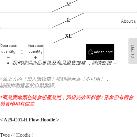
M
L
About u
XL
Decrease
Increase
OUTFIT
quantity
quantity
Add to cart
我們提供商品更換及商品退貨服務 ，詳情點按 →
^如上方的〔加入購物車〕按鈕顯示為〔不可用〕，
請關掉瀏覽器的自動翻譯。
*商品實物顏色請參照產品照，因燈光效果影響 / 形象照有機會
與實物稍有偏差
< A25-C01-H Flow Hoodie
>
Type / ( Hoodie )