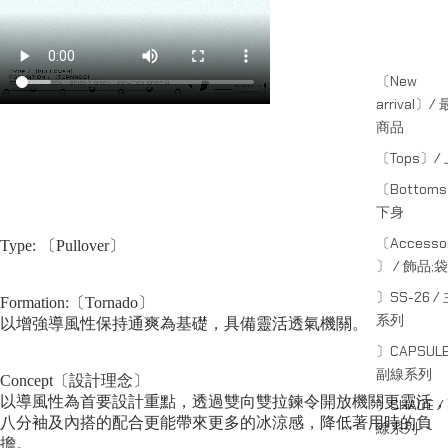
〔New
arrival〕/
商品
〔Tops〕/
〔Bottom
下身
〔Accessor
Type: 〔Pullover〕
〕 / 飾品;袋
〕SS-26 /
Formation:〔Tornado〕
系列
以增強導風性保持通爽為基礎，具備靈活透氣機關。
〕CAPSULE
副線系列
Concept〔設計理念〕
以導風性為首要設計重點，透過雙向雙拉鍊令開放機關更靈活，
〕SHADE /
八分袖及內搭的配合更能帶來更多的冰涼感，降低著用時的負
線系列
擔。