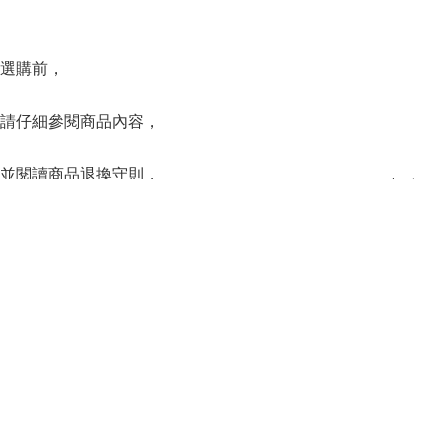
選購前，
請仔細參閱商品內容，
並閱讀商品退換守則，
Instagr
下單後將不設更改訂單商品及「不設退款」，
可按上方的”Shipping and return policy”查閱。
SERIES
系列
Capsule Series
主線系列