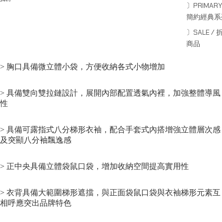
〕PRIMARY
簡約經典系
〕SALE / 
商品
> 胸口具備微立體小袋，方便收納各式小物增加
> 具備雙向雙拉鏈設計，展開內部配置透氣內裡，加強整體導風
性
> 具備可露指式八分梯形衣袖，配合手套式內搭增強立體層次感
及突顯八分袖飄逸感
> 正中央具備立體袋鼠口袋，增加收納空間提高實用性
> 衣背具備大範圍梯形遮擋，與正面袋鼠口袋與衣袖梯形元素互
相呼應突出品牌特色