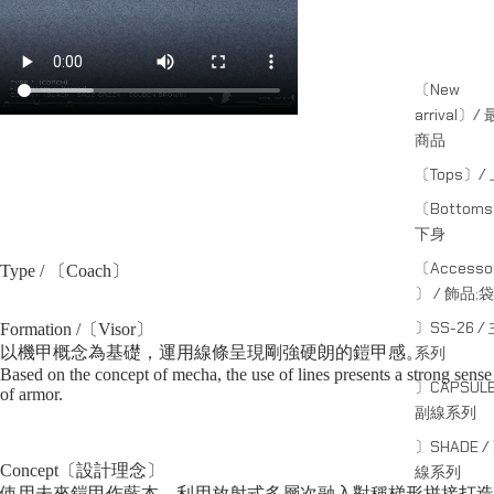
〔New
arrival〕/
商品
〔Tops〕/
〔Bottom
下身
〔Accessor
Type / 〔Coach〕
〕 / 飾品;袋
〕SS-26 /
Formation /〔Visor〕
系列
以機甲概念為基礎，運用線條呈現剛強硬朗的鎧甲感。
Based on the concept of mecha, the use of lines presents a strong sense
〕CAPSULE
of armor.
副線系列
〕SHADE /
Concept〔設計理念〕
線系列
使用未來鎧甲作藍本，利用放射式多層次融入對稱梯形拼接打造