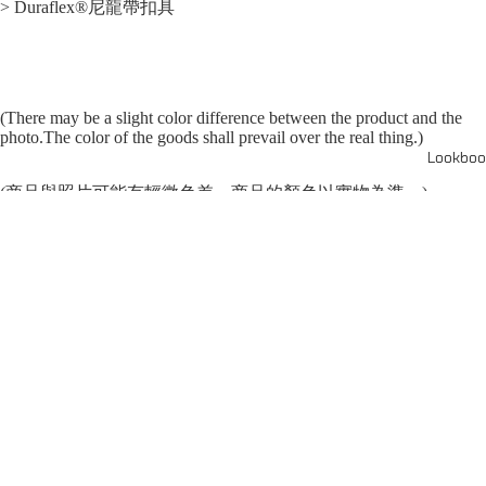
> Duraflex®尼龍帶扣具
(There may be a slight color difference between the product and the
photo.The color of the goods shall prevail over the real thing.)
Lookboo
(商品與照片可能有輕微色差，商品的顏色以實物為準
。
)
SERIES
系列
Capsule Series
主線系列