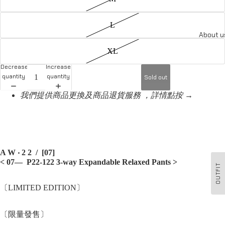
L
About u
XL
Decrease
Increase
quantity
quantity
Sold out
我們提供商品更換及商品退貨服務 ，詳情點按 →
A W ‧ 2 2 / [07]
< 07— P22-122 3-way Expandable Relaxed Pants >
OUTFIT
〔LIMITED EDITION〕
〔限量發售〕